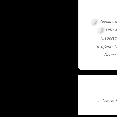
Bevölkeru
Felix 
Niedersa
Straßennet
Deutsc
Post
navigati
← Neuer W