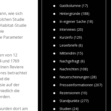
Paolo Mol
n
Gefährlic
Wolf fasz
Gastkolumne
(17)
Wolfs ge
dem Men
nn, wie sich
Hintergründe
(188)
olchen Studie
Jim Bran
In eigener Sache
(18)
Warum W
 Habitat-Studie
Mensche
Interviews
(20)
wie
gelegentl
te Parameter
Kurzinfo
(129)
Dr. Frank
Die Jagd,
Leserbriefe
(6)
und die J
Mittendrin
(15)
en von 12
4 und 1769
Nachgefragt
(6)
elnen Reviere
Nachrichten
(108)
res betrachtet
Neuerscheinungen
(28)
d die
 sie auf der
Presseinformationen
(207)
iedlich die
Rezensionen
(10)
erden.
Standpunkte
(277)
 wurden dort am
Studien
(24)