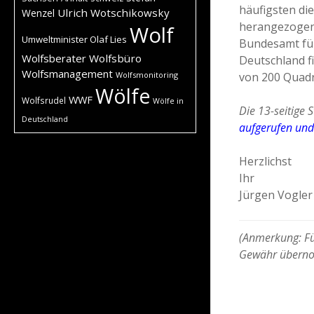
häufigsten di
Ulrich Wotschikowsky
Wenzel
herangezogen.
Wolf
Umweltminister Olaf Lies
Bundesamt für
Wolfsberater
Wolfsbüro
Deutschland f
Wolfsmanagement
von 200 Quadr
Wolfsmonitoring
Wölfe
WWF
Wolfsrudel
Wölfe in
Die 13-seitige 
Deutschland
aufgerufen und
Herzlichst
Ihr
Jürgen Vogler
(Anmerkung: Für
Gewähr übern