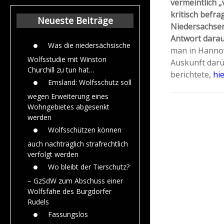
vermeintlich „
Beiträge aus dem
Jahr 2015
kritisch befrag
Neueste Beiträge
Niedersachsen 
Antwort darauf
Was die niedersächsische
man in Hannov
Wolfsstudie mit Winston
Auskunft darü
Churchill zu tun hat…
berichtete,
hie
Emsland: Wolfsschutz soll
wegen Erweiterung eines
Wohngebietes abgesenkt
werden
Wolfsschützen können
auch nachträglich strafrechtlich
verfolgt werden
Wo bleibt der Tierschutz?
– GzSdW zum Abschuss einer
Wolfsfähe des Burgdorfer
Rudels
Fassungslos