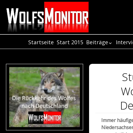
Startseite
Start 2015
Beiträge
Interv
Beiträge aus dem
Inter
Jahr 2021
Inter
Beiträge aus dem
Inter
Jahr 2020
St
Beiträge aus dem
Jahr 2019
Wo
Beiträge aus dem
Jahr 2018
De
Beiträge aus dem
Jahr 2017
Immer häufige
Beiträge aus dem
Niedersachsen
Jahr 2016