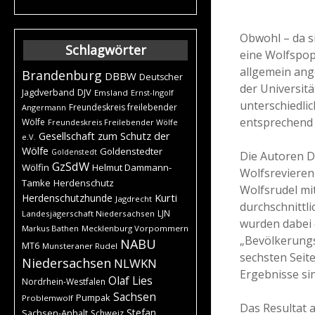
Obwohl – da si
Schlagwörter
eine Wolfspopu
allgemein ange
Brandenburg
DBBW
Deutscher
der Universitä
DJV
Jagdverband
Emsland
Ernst-Ingolf
unterschiedli
Freundeskreis freilebender
Angermann
entsprechend 
Wölfe
Freundeskreis Freilebender Wölfe
Gesellschaft zum Schutz der
e.V.
Wölfe
Goldenstedter
Goldenstedt
Die Autoren D
GzSdW
Wölfin
Helmut Dammann-
Wolfsrevieren
Tamke
Herdenschutz
Wolfsrudel mit
Kurti
Herdenschutzhunde
Jagdrecht
durchschnittl
LJN
Landesjägerschaft Niedersachsen
wurden dabei 
Markus Bathen
Mecklenburg Vorpommern
„Bevölkerungsdi
NABU
MT6
Munsteraner Rudel
sechsten Seite
Niedersachsen
NLWKN
Ergebnisse si
Olaf Lies
Nordrhein-Westfalen
Sachsen
Pumpak
Problemwolf
Das Resultat a
Stefan
Sachsen-Anhalt
Schweiz