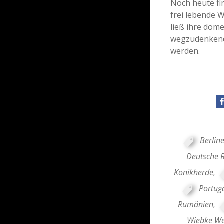
Noch heute fi
frei lebende
ließ ihre dom
wegzudenkende
werden.
Berline
Deutsche R
Konikherde
,
Portug
Rumänien
,
Wiebke We