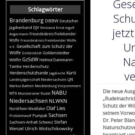
Gese
Schlagwörter
Schu
Brandenburg
DBBW
Deutscher
DJV
Jagdverband
Emsland
Ernst-Ingolf
jetz
Freundeskreis freilebender
Angermann
Wölfe
Freundeskreis Freilebender Wölfe
Um
Gesellschaft zum Schutz der
e.V.
Wölfe
Goldenstedter
Goldenstedt
Na
GzSdW
Wölfin
Helmut Dammann-
Tamke
Herdenschutz
ve
Kurti
Herdenschutzhunde
Jagdrecht
LJN
Landesjägerschaft Niedersachsen
Markus Bathen
Mecklenburg Vorpommern
Die neue Ausg
NABU
MT6
Munsteraner Rudel
„Rudelnachric
Niedersachsen
NLWKN
Schutz der Wöl
Olaf Lies
Nordrhein-Westfalen
seinem Vorwor
Sachsen
Pumpak
Problemwolf
Dr. Peter Bla
Stefan
Sachsen-Anhalt
Schweiz
Naturschutzve
Ulrich Wotschikowsky
Wenzel
beantragt und