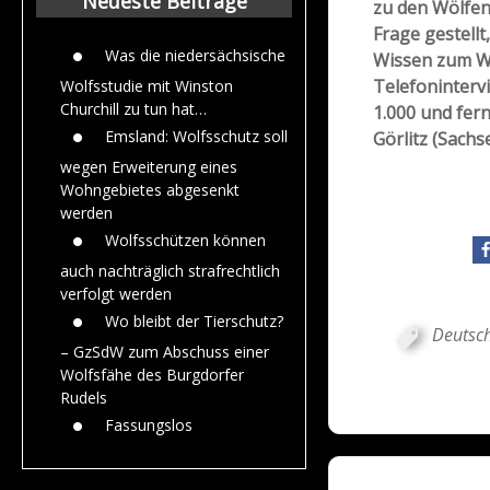
Neueste Beiträge
zu den Wölfen
Frage gestell
Was die niedersächsische
Wissen zum Wo
Telefoninterv
Wolfsstudie mit Winston
Churchill zu tun hat…
1.000 und fer
Emsland: Wolfsschutz soll
Görlitz (Sach
wegen Erweiterung eines
Wohngebietes abgesenkt
werden
Wolfsschützen können
auch nachträglich strafrechtlich
verfolgt werden
Wo bleibt der Tierschutz?
Deutsch
– GzSdW zum Abschuss einer
Wolfsfähe des Burgdorfer
Rudels
Fassungslos