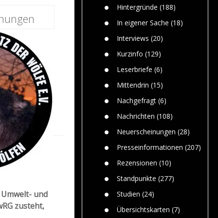
dem Men
Hintergründe
(188)
inungen
Jim Bran
In eigener Sache
(18)
Warum W
Mensche
Interviews
(20)
gelegentl
Kurzinfo
(129)
Dr. Frank
Die Jagd,
Leserbriefe
(6)
und die J
Mittendrin
(15)
Nachgefragt
(6)
Nachrichten
(108)
Neuerscheinungen
(28)
Presseinformationen
(207)
Rezensionen
(10)
Standpunkte
(277)
e Umwelt- und
Studien
(24)
wRG zusteht,
Übersichtskarten
(7)