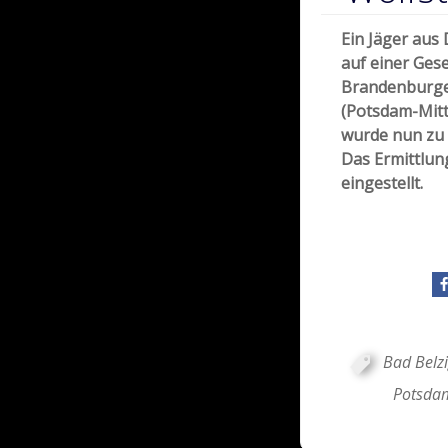
Ein Jäger aus
auf einer Gese
Brandenburger
(Potsdam-Mitt
wurde nun zu 
Das Ermittlun
eingestellt.
Bad Belz
Potsda