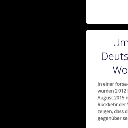
Umf
Deuts
Wol
In einer fors
wurden 2.012 
August 2015 n
Rückkehr der 
zeigen, dass 
gegenüber seh