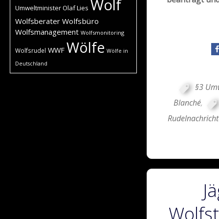
Wolf
Umweltminister Olaf Lies
Wolfsberater
Wolfsbüro
Wolfsmanagement
Wolfsmonitoring
Wölfe
WWF
Wolfsrudel
Wölfe in
Deutschland
§3 Um
Blanché
,
Rudelnachrich
J
Wolfst