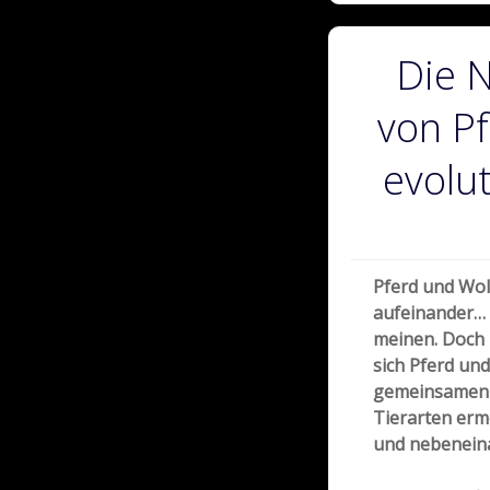
Die 
von Pf
evolut
Pferd und Wol
aufeinander…
meinen. Doch u
sich Pferd und
gemeinsamen L
Tierarten ermö
und nebenein