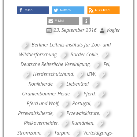
teilen
twittern
RSS-feed
E-Mail
23. September 2016
Vogler
Berliner Leibniz-Instituts für Zoo- und
Wildtierforschung
,
Border Collie
,
Deutsche Reiterliche Vereinigung
,
FN
,
Herdenschutzhund
,
IZW
,
Konikherde
,
Liebenthal
,
Oranienbaumer Heide
,
Pferd
,
Pferd und Wolf
,
Portugal
,
Przewalskiherde
,
Przewalskistute
,
Risikovermeider
,
Rumänien
,
Stromzaun
,
Tarpan
,
Verteidigungs-