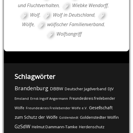
und Fluchtverhalten
,
Wiebke Wendorff
,
Wolf
,
Wolf in Deutschland
,
Wölfe
,
wölfischer Familienverband
,
Wolfsangriff
Schlagwörter
Brandenburg
DBBW
DJV
Deutscher Jagdverband
Freundeskreis freilebender
Emsland
Ernst-Ingolf Angermann
Gesellschaft
Wölfe
Freundeskreis Freilebender Wölfe e.V.
zum Schutz der Wölfe
Goldenstedter Wölfin
Goldenstedt
GzSdW
Helmut Dammann-Tamke
Herdenschutz