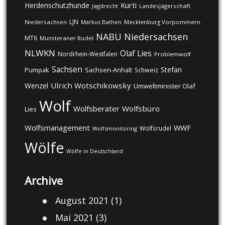
Kurti
Herdenschutzhunde
Jagdrecht
Landesjägerschaft
LJN
Niedersachsen
Markus Bathen
Mecklenburg Vorpommern
NABU
Niedersachsen
MT6
Munsteraner Rudel
NLWKN
Olaf Lies
Nordrhein-Westfalen
Problemwolf
Sachsen
Stefan
Pumpak
Sachsen-Anhalt
Schweiz
Ulrich Wotschikowsky
Wenzel
Umweltminister Olaf
Wolf
Wolfsberater
Wolfsbüro
Lies
Wolfsmanagement
WWF
Wolfsrudel
Wolfsmonitoring
Wölfe
Wölfe in Deutschland
Archive
August 2021
(1)
Mai 2021
(3)