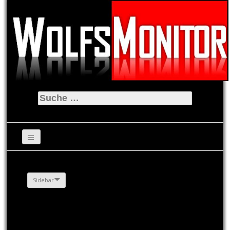
Suche
nach:
Sidebar