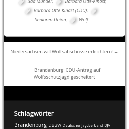
Bad Münder
,
Barbara Otte-Kinast
,
Barbara Otte-Kinast (CDU)
,
Senioren-Union
,
Wolf
Post
Niedersachsen will Wolfsabschüsse erleichtern! →
navigation
← Brandenburg: CDU-Antrag auf
Wolfsschutzjagd gescheitert
Schlagwörter
Brandenburg
DBBW
DJV
Deutscher Jagdverband