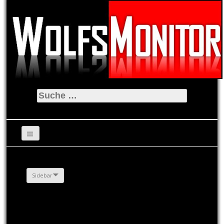
Suche
nach:
Sidebar