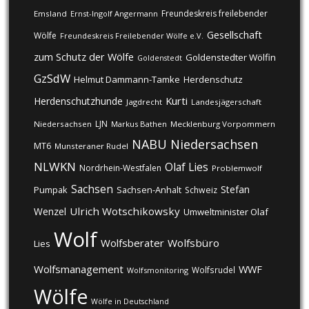
Freundeskreis freilebender
Emsland
Ernst-Ingolf Angermann
Gesellschaft
Wölfe
Freundeskreis Freilebender Wölfe e.V.
zum Schutz der Wölfe
Goldenstedter Wölfin
Goldenstedt
GzSdW
Helmut Dammann-Tamke
Herdenschutz
Kurti
Herdenschutzhunde
Jagdrecht
Landesjägerschaft
LJN
Niedersachsen
Markus Bathen
Mecklenburg Vorpommern
NABU
Niedersachsen
MT6
Munsteraner Rudel
NLWKN
Olaf Lies
Nordrhein-Westfalen
Problemwolf
Sachsen
Stefan
Pumpak
Sachsen-Anhalt
Schweiz
Ulrich Wotschikowsky
Wenzel
Umweltminister Olaf
Wolf
Wolfsberater
Wolfsbüro
Lies
Wolfsmanagement
WWF
Wolfsrudel
Wolfsmonitoring
Wölfe
Wölfe in Deutschland