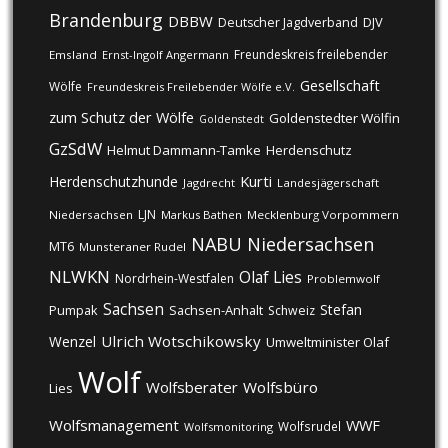
Brandenburg
DBBW
DJV
Deutscher Jagdverband
Freundeskreis freilebender
Emsland
Ernst-Ingolf Angermann
Gesellschaft
Wölfe
Freundeskreis Freilebender Wölfe e.V.
zum Schutz der Wölfe
Goldenstedter Wölfin
Goldenstedt
GzSdW
Helmut Dammann-Tamke
Herdenschutz
Kurti
Herdenschutzhunde
Jagdrecht
Landesjägerschaft
LJN
Niedersachsen
Markus Bathen
Mecklenburg Vorpommern
NABU
Niedersachsen
MT6
Munsteraner Rudel
NLWKN
Olaf Lies
Nordrhein-Westfalen
Problemwolf
Sachsen
Stefan
Pumpak
Sachsen-Anhalt
Schweiz
Ulrich Wotschikowsky
Wenzel
Umweltminister Olaf
Wolf
Wolfsberater
Wolfsbüro
Lies
Wolfsmanagement
WWF
Wolfsrudel
Wolfsmonitoring