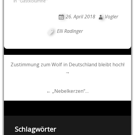
In "Gastkolumne"
26. April 2018
Vogler
Elli Radinger
Post
Zustimmung zum Wolf in Deutschland bleibt hoch!
→
navigation
← „Nebelkerzen“…
Schlagwörter