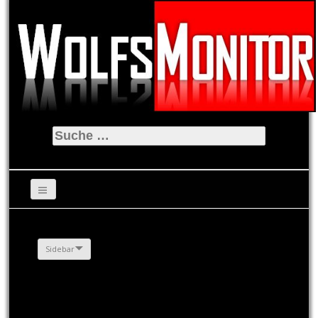
Suche
nach:
Sidebar