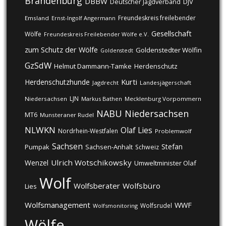
Brandenburg
DBBW
DJV
Deutscher Jagdverband
Freundeskreis freilebender
Emsland
Ernst-Ingolf Angermann
Gesellschaft
Wölfe
Freundeskreis Freilebender Wölfe e.V.
zum Schutz der Wölfe
Goldenstedter Wölfin
Goldenstedt
GzSdW
Helmut Dammann-Tamke
Herdenschutz
Kurti
Herdenschutzhunde
Jagdrecht
Landesjägerschaft
LJN
Niedersachsen
Markus Bathen
Mecklenburg Vorpommern
NABU
Niedersachsen
MT6
Munsteraner Rudel
NLWKN
Olaf Lies
Nordrhein-Westfalen
Problemwolf
Sachsen
Stefan
Pumpak
Sachsen-Anhalt
Schweiz
Ulrich Wotschikowsky
Wenzel
Umweltminister Olaf
Wolf
Wolfsberater
Wolfsbüro
Lies
Wolfsmanagement
WWF
Wolfsrudel
Wolfsmonitoring
Wölfe