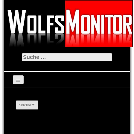
Suche
nach:
Sidebar