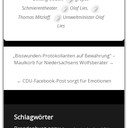
Schmierentheater
,
Olaf Lies
,
Thomas Mitzlaff
,
Umweltminister Olaf
Lies
Post
„Bisswunden-Protokollanten auf Bewährung“ –
Maulkorb für Niedersachsens Wolfsberater →
navigation
← CDU-Facebook-Post sorgt für Emotionen
Schlagwörter