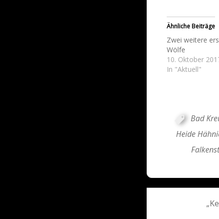
Ähnliche Beiträge
Zwei weitere er
Wölfe
10. Oktober 201
In "Aktuell"
Bad Kre
Heide Hähni
Falkens
Post
„Ke