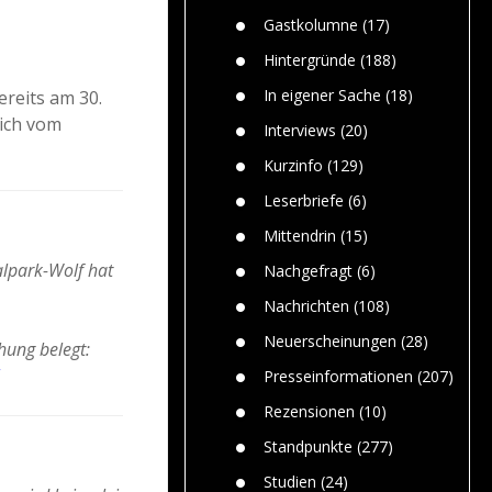
Paolo Mol
n
Gefährlic
Wolf fasz
Gastkolumne
(17)
Wolfs ge
dem Men
Hintergründe
(188)
Jim Bran
In eigener Sache
(18)
reits am 30.
Warum W
lich vom
Mensche
Interviews
(20)
gelegentl
Kurzinfo
(129)
Dr. Frank
Die Jagd,
Leserbriefe
(6)
und die J
Mittendrin
(15)
alpark-Wolf hat
Nachgefragt
(6)
Nachrichten
(108)
Neuerscheinungen
(28)
hung belegt:
Presseinformationen
(207)
Rezensionen
(10)
Standpunkte
(277)
Studien
(24)