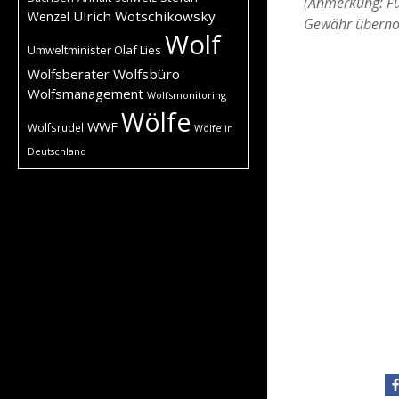
(Anmerkung: Für
Ulrich Wotschikowsky
Wenzel
Gewähr übern
Wolf
Umweltminister Olaf Lies
Wolfsberater
Wolfsbüro
Wolfsmanagement
Wolfsmonitoring
Wölfe
WWF
Wolfsrudel
Wölfe in
Deutschland