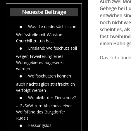
Auch zwei Mo
Beiträge aus dem
Gehege bei Lu
Jahr 2015
Neueste Beiträge
entwichen sin
noch nicht wi
Was die niedersächsische
scheint es, al
Wolfsstudie mit Winston
fast zweihund
Churchill zu tun hat…
einen Hahn ger
Emsland: Wolfsschutz soll
wegen Erweiterung eines
Das Foto find
Wohngebietes abgesenkt
werden
Wolfsschützen können
auch nachträglich strafrechtlich
verfolgt werden
Wo bleibt der Tierschutz?
– GzSdW zum Abschuss einer
Wolfsfähe des Burgdorfer
Rudels
Fassungslos