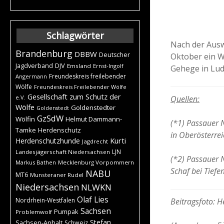
Schlagwörter
Nach der Aus
Brandenburg
DBBW
Deutscher
Oktober ein W
DJV
Jagdverband
Emsland
Ernst-Ingolf
Gehege in Ludw
Freundeskreis freilebender
Angermann
Wölfe
Freundeskreis Freilebender Wölfe
Gesellschaft zum Schutz der
Quellen:
e.V.
Wölfe
Goldenstedter
Goldenstedt
GzSdW
Wölfin
Helmut Dammann-
(*1) Passauer 
Tamke
Herdenschutz
in Oberösterre
Kurti
Herdenschutzhunde
Jagdrecht
LJN
Landesjägerschaft Niedersachsen
(*2) Passauer 
Markus Bathen
Mecklenburg Vorpommern
Schaf bei Tief
NABU
MT6
Munsteraner Rudel
Niedersachsen
NLWKN
Olaf Lies
Beitragsfoto: 
Nordrhein-Westfalen
Sachsen
Pumpak
Problemwolf
Stefan
Sachsen-Anhalt
Schweiz