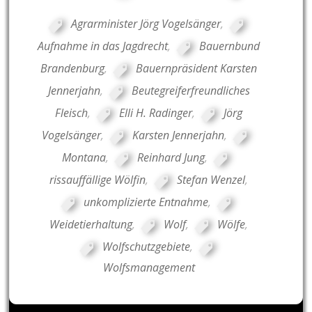
Agrarminister Jörg Vogelsänger
,
Aufnahme in das Jagdrecht
,
Bauernbund
Brandenburg
,
Bauernpräsident Karsten
Jennerjahn
,
Beutegreiferfreundliches
Fleisch
,
Elli H. Radinger
,
Jörg
Vogelsänger
,
Karsten Jennerjahn
,
Montana
,
Reinhard Jung
,
rissauffällige Wölfin
,
Stefan Wenzel
,
unkomplizierte Entnahme
,
Weidetierhaltung
,
Wolf
,
Wölfe
,
Wolfschutzgebiete
,
Wolfsmanagement