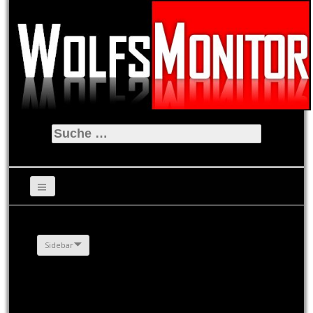
Suche
nach:
Sidebar