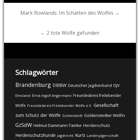
Post
Mark Rowlands: Im Schatten des Wolfes →
navigation
← 2 tote Wölfe gefunden
Schlagwörter
Brandenburg
DBBW
DJV
Deutscher Jagdverband
Freundeskreis freilebender
Emsland
Ernst-Ingolf Angermann
Gesellschaft
Wölfe
Freundeskreis Freilebender Wölfe e.V.
zum Schutz der Wölfe
Goldenstedter Wölfin
Goldenstedt
GzSdW
Helmut Dammann-Tamke
Herdenschutz
Kurti
Herdenschutzhunde
Jagdrecht
Landesjägerschaft