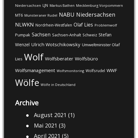
LJN
Niedersachsen
Markus Bathen
Mecklenburg Vorpommern
NABU
Niedersachsen
MT6
Munsteraner Rudel
NLWKN
Olaf Lies
Nordrhein-Westfalen
Problemwolf
Sachsen
Stefan
Pumpak
Sachsen-Anhalt
Schweiz
Ulrich Wotschikowsky
Wenzel
Umweltminister Olaf
Wolf
Wolfsberater
Wolfsbüro
Lies
Wolfsmanagement
WWF
Wolfsrudel
Wolfsmonitoring
Wölfe
Wölfe in Deutschland
Archive
August 2021
(1)
Mai 2021
(3)
April 2021
(5)