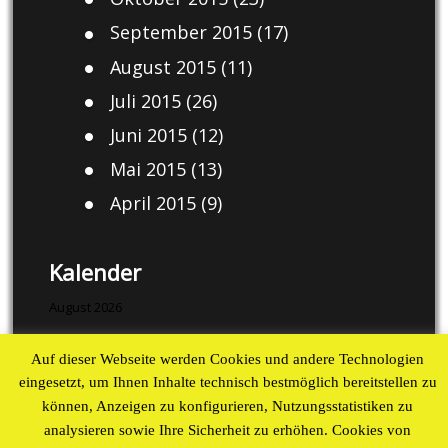
September 2015
(17)
August 2015
(11)
Juli 2015
(26)
Juni 2015
(12)
Mai 2015
(13)
April 2015
(9)
Kalender
August 2026
M
D
M
D
F
S
S
Auf dieser Webseite werden Cookies und andere Technologien
1
2
eingesetzt, um Ihnen Inhalte technisch bestmöglich bereitstellen zu
3
4
5
6
7
8
9
können, Anzeigen zu konfigurieren, Nutzungsstatistiken zu
10
11
12
13
14
15
16
analysieren sowie Ihre Sicherheit zu erhöhen. Cookies von