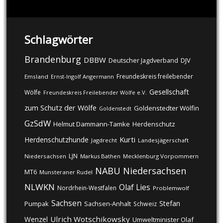
Schlagwörter
Brandenburg
DBBW
DJV
Deutscher Jagdverband
Freundeskreis freilebender
Emsland
Ernst-Ingolf Angermann
Gesellschaft
Wölfe
Freundeskreis Freilebender Wölfe e.V.
zum Schutz der Wölfe
Goldenstedter Wölfin
Goldenstedt
GzSdW
Helmut Dammann-Tamke
Herdenschutz
Kurti
Herdenschutzhunde
Jagdrecht
Landesjägerschaft
LJN
Niedersachsen
Markus Bathen
Mecklenburg Vorpommern
NABU
Niedersachsen
MT6
Munsteraner Rudel
NLWKN
Olaf Lies
Nordrhein-Westfalen
Problemwolf
Sachsen
Stefan
Pumpak
Sachsen-Anhalt
Schweiz
Ulrich Wotschikowsky
Wenzel
Umweltminister Olaf