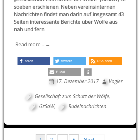
soeben erschienen. Neben vereinsinternen
Nachrichten findet man darin auf insgesamt 43
Seiten interessante Berichte über Wölfe aus
nah und fern.
Read more… →
teilen
twittern
RSS-feed
E-Mail
17. Dezember 2017
Vogler
Gesellschaft zum Schutz der Wölfe
,
GzSdW
,
Rudelnachrichten
Posts
1
2
…
5
Next →