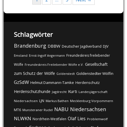
navigation
Schlagwörter
Brandenburg
DBBW
DJV
Deutscher Jagdverband
Freundeskreis freilebender
Emsland
Ernst-Ingolf Angermann
Gesellschaft
Wölfe
Freundeskreis Freilebender Wölfe e.V.
zum Schutz der Wölfe
Goldenstedter Wölfin
Goldenstedt
GzSdW
Helmut Dammann-Tamke
Herdenschutz
Kurti
Herdenschutzhunde
Jagdrecht
Landesjägerschaft
LJN
Niedersachsen
Markus Bathen
Mecklenburg Vorpommern
NABU
Niedersachsen
MT6
Munsteraner Rudel
NLWKN
Olaf Lies
Nordrhein-Westfalen
Problemwolf