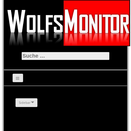
Suche
nach:
Sidebar