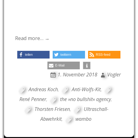
Read more… →
teilen
twittern
RSS-feed
E-Mail
1. November 2018
Vogler
Andreas Koch
,
Anti-Wolfs-Kit
,
René Penner
,
the »no bullshit« agency
,
Thorsten Friesen
,
Ultraschall-
Abwehrkit
,
wambo