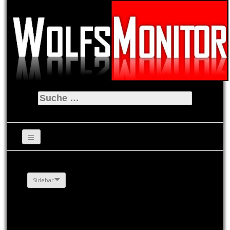
Suche
nach:
Sidebar