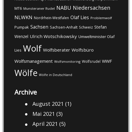
NABU
Niedersachsen
MT6
Munsteraner Rudel
NLWKN
Olaf Lies
Nordrhein-Westfalen
Problemwolf
Sachsen
Stefan
Pumpak
Sachsen-Anhalt
Schweiz
Ulrich Wotschikowsky
Wenzel
Umweltminister Olaf
Wolf
Wolfsberater
Wolfsbüro
Lies
Wolfsmanagement
WWF
Wolfsrudel
Wolfsmonitoring
Wölfe
Wölfe in Deutschland
Archive
August 2021
(1)
Mai 2021
(3)
April 2021
(5)