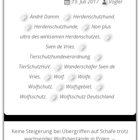
19. Juli 2017
Vogler
André Damm
,
Herdenschutzhund
,
Herdenschutzhunde
,
Non plus
ultra des wirksamen Herdenschutzes
,
Sven de Vries
,
Tierschutzhundeverordnung
,
TierSchutzHuV
,
Wanderschäfer Sven de
Vries
,
Wolf
,
Wölfe
,
Wolfschutz
,
Wolfsgebiet
,
Wolfsschutz
,
Wolfsschutz Deutschland
Post
Keine Steigerung bei Übergriffen auf Schafe trotz
wachsender Wolfsbestände in Polen →