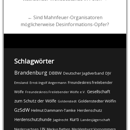
navigation
← Sind Mahnfeuer-Organisatoren
möglicherweise Desinformations-Opfer?
Schlagwörter
Brandenburg
DBBW
DJV
Deutscher Jagdverband
Freundeskreis freilebender
Emsland
Ernst-Ingolf Angermann
Gesellschaft
Wölfe
Freundeskreis Freilebender Wölfe e.V.
zum Schutz der Wölfe
Goldenstedter Wölfin
Goldenstedt
GzSdW
Helmut Dammann-Tamke
Herdenschutz
Kurti
Herdenschutzhunde
Jagdrecht
Landesjägerschaft
LJN
Niedersachsen
Markus Bathen
Mecklenburg Vorpommern