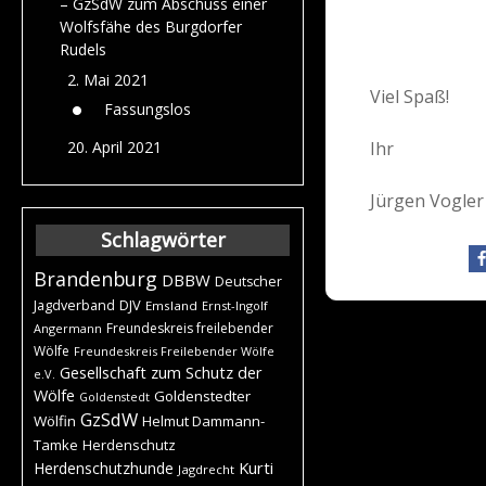
– GzSdW zum Abschuss einer
Wolfsfähe des Burgdorfer
Rudels
2. Mai 2021
Viel Spaß!
Fassungslos
Ihr
20. April 2021
Jürgen Vogler
Schlagwörter
Brandenburg
DBBW
Deutscher
DJV
Jagdverband
Emsland
Ernst-Ingolf
Freundeskreis freilebender
Angermann
Wölfe
Freundeskreis Freilebender Wölfe
Gesellschaft zum Schutz der
e.V.
Wölfe
Goldenstedter
Goldenstedt
GzSdW
Wölfin
Helmut Dammann-
Tamke
Herdenschutz
Kurti
Herdenschutzhunde
Jagdrecht