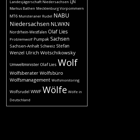
LJN
Landesjägerschaft Niedersachsen
Markus Bathen
Mecklenburg Vorpommern
NABU
MT6
Munsteraner Rudel
Niedersachsen
NLWKN
Olaf Lies
Nordrhein-Westfalen
Sachsen
Pumpak
Problemwolf
Stefan
Sachsen-Anhalt
Schweiz
Ulrich Wotschikowsky
Wenzel
Wolf
Umweltminister Olaf Lies
Wolfsberater
Wolfsbüro
Wolfsmanagement
Wolfsmonitoring
Wölfe
WWF
Wolfsrudel
Wölfe in
Deutschland