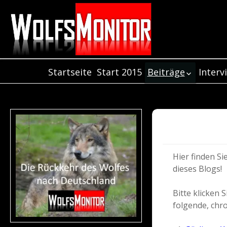
Startseite
Start 2015
Beiträge
Interv
Inter
Beiträge aus dem
Jahr 2021
Inter
Beiträge aus de
Inter
Jahr 2020
Beiträge aus dem
Jahr 2019
Hier finden S
Beiträge aus dem
dieses Blogs!
Jahr 2018
Beiträge aus dem
Bitte klicken
Jahr 2017
folgende, chr
Beiträge aus dem
Jahr 2016