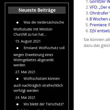
Görlitzer 
Beiträge aus dem
VFD: „Der 
Jahr 2015
Neueste Beiträge
Ohrdrufer
8 Wochen a
Was die niedersächsische
Premiere: 
Wolfsstudie mit Winston
DJV entset
Churchill zu tun hat…
Sie können all
15. August 2021
dazu das glei
Emsland: Wolfsschutz soll
wegen Erweiterung eines
Wohngebietes abgesenkt
werden
27. Mai 2021
Wolfsschützen können
auch nachträglich strafrechtlich
verfolgt werden
24. Mai 2021
Wo bleibt der Tierschutz?