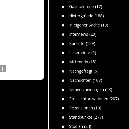
Paolo Mol
n
Gefährlic
Wolf fasz
Gastkolumne
(17)
Wolfs ge
dem Men
Hintergründe
(188)
Jim Bran
In eigener Sache
(18)
Warum W
Mensche
Interviews
(20)
gelegentl
Kurzinfo
(129)
Dr. Frank
Die Jagd,
Leserbriefe
(6)
und die J
Mittendrin
(15)
Nachgefragt
(6)
Nachrichten
(108)
Neuerscheinungen
(28)
Presseinformationen
(207)
Rezensionen
(10)
Standpunkte
(277)
Studien
(24)