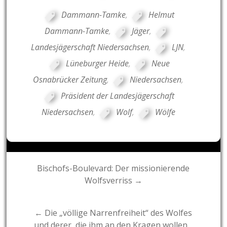
Dammann-Tamke
,
Helmut
Dammann-Tamke
,
Jäger
,
Landesjägerschaft Niedersachsen
,
LJN
,
Lüneburger Heide
,
Neue
Osnabrücker Zeitung
,
Niedersachsen
,
Präsident der Landesjägerschaft
Niedersachsen
,
Wolf
,
Wölfe
Post
Bischofs-Boulevard: Der missionierende
Wolfsverriss →
navigation
← Die „völlige Narrenfreiheit“ des Wolfes
und derer, die ihm an den Kragen wollen…