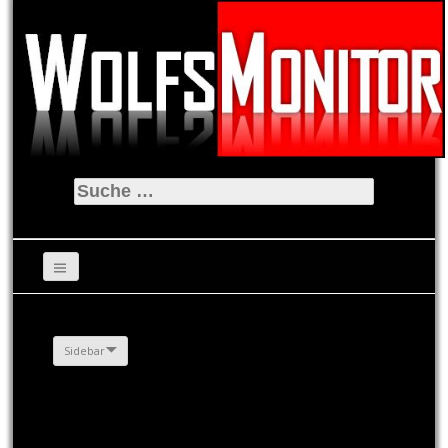
Suche
nach:
Sidebar