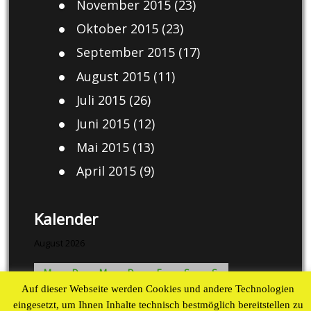
November 2015
(23)
Oktober 2015
(23)
September 2015
(17)
August 2015
(11)
Juli 2015
(26)
Juni 2015
(12)
Mai 2015
(13)
April 2015
(9)
Kalender
August 2026
M
D
M
D
F
S
S
Auf dieser Webseite werden Cookies und andere Technologien
1
2
eingesetzt, um Ihnen Inhalte technisch bestmöglich bereitstellen zu
3
4
5
6
7
8
9