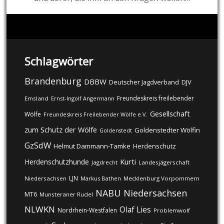
Schlagwörter
Brandenburg
DBBW
DJV
Deutscher Jagdverband
Freundeskreis freilebender
Emsland
Ernst-Ingolf Angermann
Gesellschaft
Wölfe
Freundeskreis Freilebender Wölfe e.V.
zum Schutz der Wölfe
Goldenstedter Wölfin
Goldenstedt
GzSdW
Helmut Dammann-Tamke
Herdenschutz
Kurti
Herdenschutzhunde
Jagdrecht
Landesjägerschaft
LJN
Niedersachsen
Markus Bathen
Mecklenburg Vorpommern
NABU
Niedersachsen
MT6
Munsteraner Rudel
NLWKN
Olaf Lies
Nordrhein-Westfalen
Problemwolf