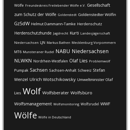
Gesellschaft
Wölfe
Freundeskreis Freilebender Wölfe e.V.
zum Schutz der Wölfe
Goldenstedter Wölfin
Goldenstedt
GzSdW
Helmut Dammann-Tamke
Herdenschutz
Kurti
Herdenschutzhunde
Jagdrecht
Landesjägerschaft
LJN
Niedersachsen
Markus Bathen
Mecklenburg Vorpommern
NABU
Niedersachsen
MT6
Munsteraner Rudel
NLWKN
Olaf Lies
Nordrhein-Westfalen
Problemwolf
Sachsen
Stefan
Pumpak
Sachsen-Anhalt
Schweiz
Ulrich Wotschikowsky
Wenzel
Umweltminister Olaf
Wolf
Wolfsberater
Wolfsbüro
Lies
Wolfsmanagement
WWF
Wolfsrudel
Wolfsmonitoring
Wölfe
Wölfe in Deutschland