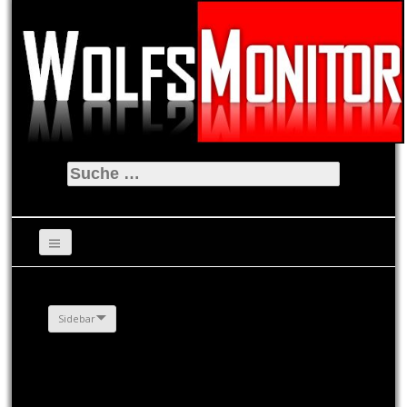
Suche
nach:
Sidebar