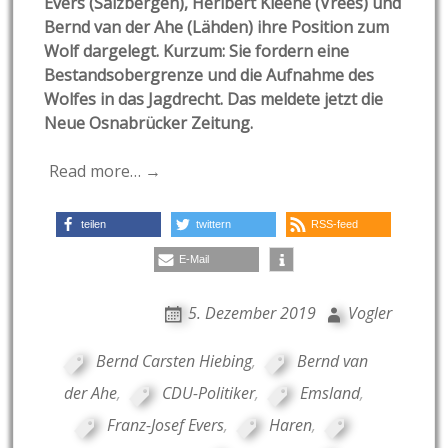
Evers (Salzbergen), Heribert Kleene (Vrees) und
Bernd van der Ahe (Lähden) ihre Position zum
Wolf dargelegt. Kurzum: Sie fordern eine
Bestandsobergrenze und die Aufnahme des
Wolfes in das Jagdrecht. Das meldete jetzt die
Neue Osnabrücker Zeitung.
Read more… →
teilen
twittern
RSS-feed
E-Mail
5. Dezember 2019
Vogler
Bernd Carsten Hiebing
,
Bernd van
der Ahe
,
CDU-Politiker
,
Emsland
,
Franz-Josef Evers
,
Haren
,