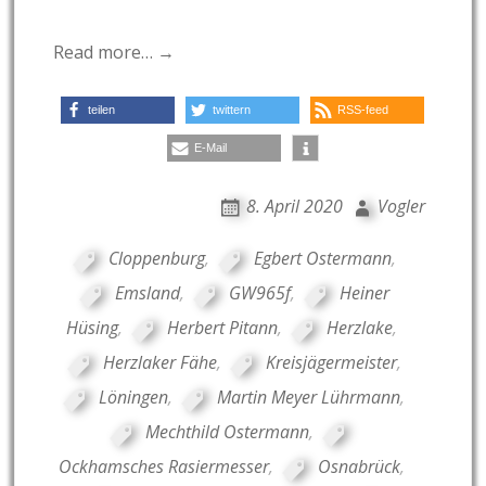
Read more… →
teilen
twittern
RSS-feed
E-Mail
8. April 2020
Vogler
Cloppenburg
,
Egbert Ostermann
,
Emsland
,
GW965f
,
Heiner
Hüsing
,
Herbert Pitann
,
Herzlake
,
Herzlaker Fähe
,
Kreisjägermeister
,
Löningen
,
Martin Meyer Lührmann
,
Mechthild Ostermann
,
Ockhamsches Rasiermesser
,
Osnabrück
,