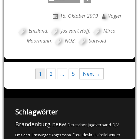
15. Oktober 2019
Vogler
Emsland
,
Jos van't Hoff
,
Mirco
Moormann
,
NOZ
,
Surwold
Posts
1
2
…
5
Next →
navigation
Schlagwörter
Brandenburg
DBBW
DJV
Deutscher Jagdverband
Freundeskreis freilebender
Emsland
Ernst-Ingolf Angermann