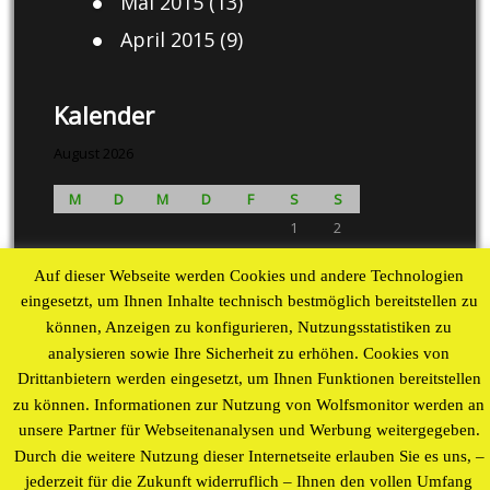
Mai 2015
(13)
April 2015
(9)
Kalender
August 2026
M
D
M
D
F
S
S
1
2
3
4
5
6
7
8
9
Auf dieser Webseite werden Cookies und andere Technologien
10
11
12
13
14
15
16
eingesetzt, um Ihnen Inhalte technisch bestmöglich bereitstellen zu
17
18
19
20
21
22
23
können, Anzeigen zu konfigurieren, Nutzungsstatistiken zu
24
25
26
27
28
29
30
analysieren sowie Ihre Sicherheit zu erhöhen. Cookies von
31
Drittanbietern werden eingesetzt, um Ihnen Funktionen bereitstellen
« Aug
zu können. Informationen zur Nutzung von Wolfsmonitor werden an
unsere Partner für Webseitenanalysen und Werbung weitergegeben.
Proudly powered by WordPress
theme by
WP Blogs
Durch die weitere Nutzung dieser Internetseite erlauben Sie es uns, –
jederzeit für die Zukunft widerruflich – Ihnen den vollen Umfang