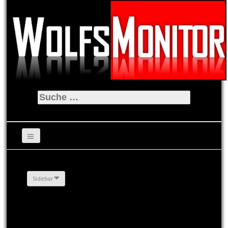
Suche
nach:
Sidebar