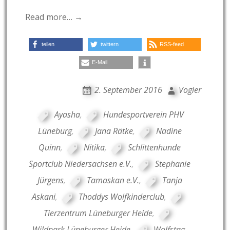
Read more… →
teilen
twittern
RSS-feed
E-Mail
2. September 2016
Vogler
Ayasha
,
Hundesportverein PHV
Lüneburg
,
Jana Rätke
,
Nadine
Quinn
,
Nitika
,
Schlittenhunde
Sportclub Niedersachsen e.V.
,
Stephanie
Jürgens
,
Tamaskan e.V.
,
Tanja
Askani
,
Thoddys Wolfkinderclub
,
Tierzentrum Lüneburger Heide
,
Wildpark Lüneburger Heide
,
Wolfstag
,