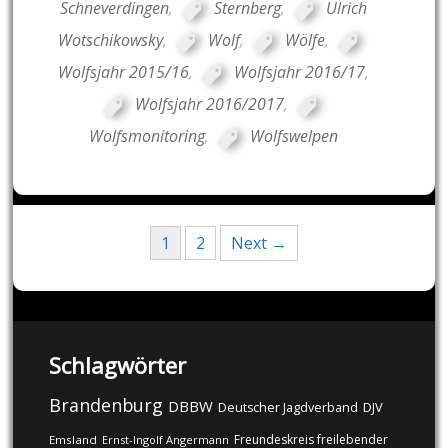
Schneverdingen
,
Sternberg
,
Ulrich
Wotschikowsky
,
Wolf
,
Wölfe
,
Wolfsjahr 2015/16
,
Wolfsjahr 2016/17
,
Wolfsjahr 2016/2017
,
Wolfsmonitoring
,
Wolfswelpen
Posts
1
2
Next →
navigation
Schlagwörter
Brandenburg
DBBW
DJV
Deutscher Jagdverband
Freundeskreis freilebender
Emsland
Ernst-Ingolf Angermann