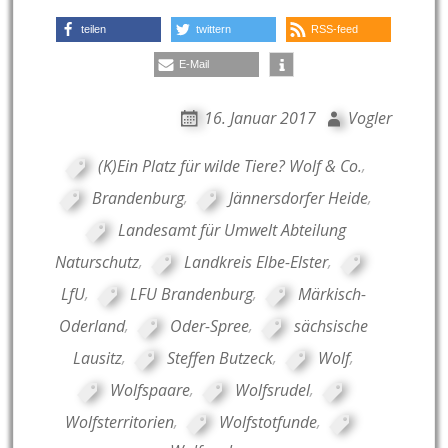
teilen
twittern
RSS-feed
E-Mail
16. Januar 2017
Vogler
(K)Ein Platz für wilde Tiere? Wolf & Co.
,
Brandenburg
,
Jännersdorfer Heide
,
Landesamt für Umwelt Abteilung
Naturschutz
,
Landkreis Elbe-Elster
,
LfU
,
LFU Brandenburg
,
Märkisch-
Oderland
,
Oder-Spree
,
sächsische
Lausitz
,
Steffen Butzeck
,
Wolf
,
Wolfspaare
,
Wolfsrudel
,
Wolfsterritorien
,
Wolfstotfunde
,