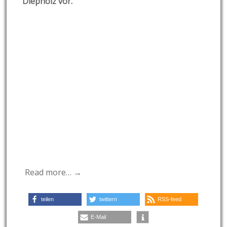
Diepholz vor.
Read more… →
teilen
twittern
RSS-feed
E-Mail