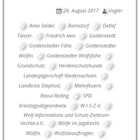
26. August 2017
Vogler
Anke Seidel
,
Barnstorf
,
Detlef
Tänzer
,
Friedrich Iven
,
Goldenstedt
,
Goldenstedter Fähe
,
Goldenstedter
Wölfin
,
Goldenstedter Wolfsfähe
,
Grundschutz
,
Herdenschutzhunde
,
Landesjägerschaft Niedersachsen
,
Landkreis Diepholz
,
Mahnfeuern
,
Raoul Reding
,
SPD-
Kreistagsabgeordnete
,
W-I-S-Z-V
,
Wolf-Informations-und Schutz-Zentrum-
Vechta e.V.
,
Wölfe im Jagdrecht
,
Wölfin
,
Wolfsbeauftragter
,