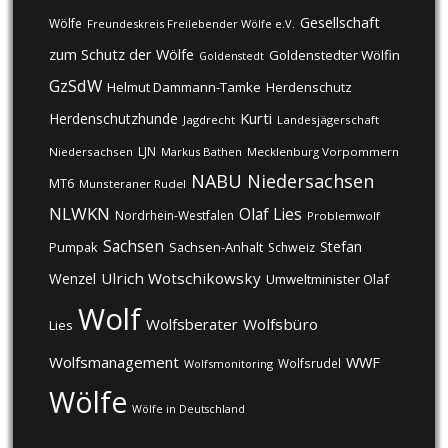
Gesellschaft
Wölfe
Freundeskreis Freilebender Wölfe e.V.
zum Schutz der Wölfe
Goldenstedter Wölfin
Goldenstedt
GzSdW
Helmut Dammann-Tamke
Herdenschutz
Kurti
Herdenschutzhunde
Jagdrecht
Landesjägerschaft
LJN
Niedersachsen
Markus Bathen
Mecklenburg Vorpommern
NABU
Niedersachsen
MT6
Munsteraner Rudel
NLWKN
Olaf Lies
Nordrhein-Westfalen
Problemwolf
Sachsen
Stefan
Pumpak
Sachsen-Anhalt
Schweiz
Ulrich Wotschikowsky
Wenzel
Umweltminister Olaf
Wolf
Wolfsberater
Wolfsbüro
Lies
Wolfsmanagement
WWF
Wolfsrudel
Wolfsmonitoring
Wölfe
Wölfe in Deutschland