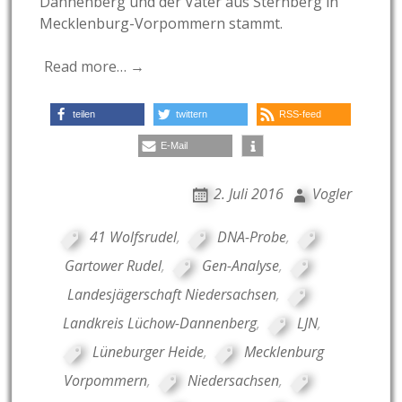
Dannenberg und der Vater aus Sternberg in
Mecklenburg-Vorpommern stammt.
Read more… →
teilen
twittern
RSS-feed
E-Mail
2. Juli 2016
Vogler
41 Wolfsrudel
,
DNA-Probe
,
Gartower Rudel
,
Gen-Analyse
,
Landesjägerschaft Niedersachsen
,
Landkreis Lüchow-Dannenberg
,
LJN
,
Lüneburger Heide
,
Mecklenburg
Vorpommern
,
Niedersachsen
,