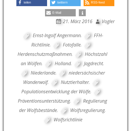
teilen
twittern
RSS-feed
E-Mail
21. März 2016
Vogler
Ernst-Ingolf Angermann
,
FFH-
Richtlinie
,
Fotofalle
,
Herdenschutzmaßnahmen
,
Höchstzahl
an Wölfen
,
Holland
,
Jagdrecht
,
Niederlande
,
niedersächsischer
Wanderwolf
,
Nutztierhalter
,
Populationsentwicklung der Wölfe
,
Präventionsunterstützung
,
Regulierung
der Wolfsbestände
,
Wolfsregulierung
,
Wolfsrichtlinie