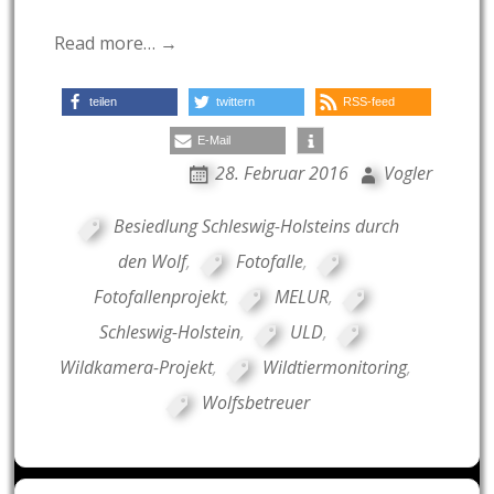
Read more… →
teilen
twittern
RSS-feed
E-Mail
28. Februar 2016
Vogler
Besiedlung Schleswig-Holsteins durch
den Wolf
,
Fotofalle
,
Fotofallenprojekt
,
MELUR
,
Schleswig-Holstein
,
ULD
,
Wildkamera-Projekt
,
Wildtiermonitoring
,
Wolfsbetreuer