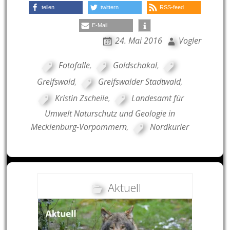
teilen
twittern
RSS-feed
E-Mail
24. Mai 2016
Vogler
Fotofalle
,
Goldschakal
,
Greifswald
,
Greifswalder Stadtwald
,
Kristin Zscheile
,
Landesamt für
Umwelt Naturschutz und Geologie in
Mecklenburg-Vorpommern
,
Nordkurier
Aktuell