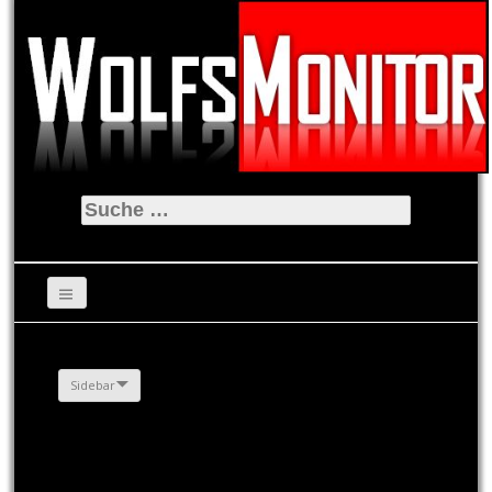
Suche
nach:
Sidebar