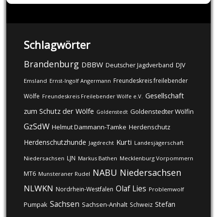
Schlagwörter
Brandenburg
DBBW
DJV
Deutscher Jagdverband
Freundeskreis freilebender
Emsland
Ernst-Ingolf Angermann
Gesellschaft
Wölfe
Freundeskreis Freilebender Wölfe e.V.
zum Schutz der Wölfe
Goldenstedter Wölfin
Goldenstedt
GzSdW
Helmut Dammann-Tamke
Herdenschutz
Kurti
Herdenschutzhunde
Jagdrecht
Landesjägerschaft
LJN
Niedersachsen
Markus Bathen
Mecklenburg Vorpommern
NABU
Niedersachsen
MT6
Munsteraner Rudel
NLWKN
Olaf Lies
Nordrhein-Westfalen
Problemwolf
Sachsen
Stefan
Pumpak
Sachsen-Anhalt
Schweiz