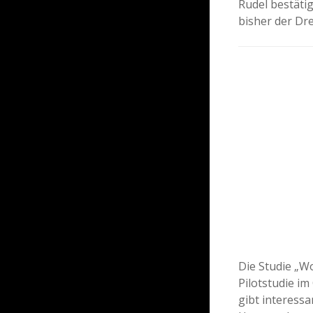
Rudel bestäti
bisher der Dr
Die Studie „Wo
Pilotstudie im
gibt interess