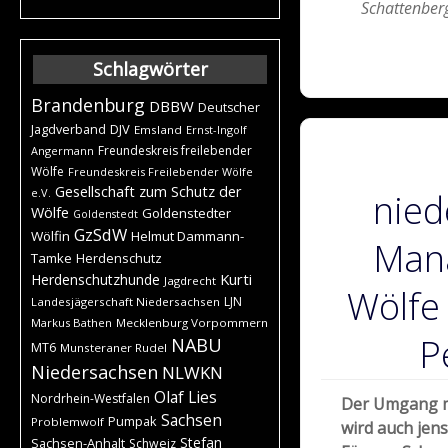
Schattenber
Schlagwörter
Brandenburg
DBBW
Deutscher
DJV
Jagdverband
Emsland
Ernst-Ingolf
Freundeskreis freilebender
Angermann
Wölfe
Freundeskreis Freilebender Wölfe
Gesellschaft zum Schutz der
e.V.
nied
Wölfe
Goldenstedter
Goldenstedt
GzSdW
Wölfin
Helmut Dammann-
Man
Tamke
Herdenschutz
Kurti
Herdenschutzhunde
Jagdrecht
Wölfe
LJN
Landesjägerschaft Niedersachsen
Markus Bathen
Mecklenburg Vorpommern
P
NABU
MT6
Munsteraner Rudel
Niedersachsen
NLWKN
Olaf Lies
Nordrhein-Westfalen
Der Umgang m
Sachsen
Pumpak
Problemwolf
wird auch jen
Stefan
Sachsen-Anhalt
Schweiz