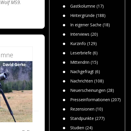
Wolf M59
,
n
Gefährlic
Wolf faszi
Gastkolumne
(17)
Wolfs ge
dem Men
Hintergründe
(188)
Jim Bran
In eigener Sache
(18)
Warum W
Mensche
Interviews
(20)
gelegentl
Kurzinfo
(129)
Dr. Frank
Die Jagd,
Leserbriefe
(6)
umne
und die J
Mittendrin
(15)
Nachgefragt
(6)
Nachrichten
(108)
Neuerscheinungen
(28)
Presseinformationen
(207)
Rezensionen
(10)
Standpunkte
(277)
Studien
(24)