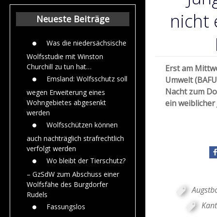
Beiträge aus de
Jahr 2015
nicht
Neueste Beiträge
Was die niedersächsische
Wolfsstudie mit Winston
Churchill zu tun hat…
Erst am Mittw
Emsland: Wolfsschutz soll
Umwelt (BAFU)
Nacht zum Don
wegen Erweiterung eines
ein weibliche
Wohngebietes abgesenkt
werden
Wolfsschützen können
auch nachträglich strafrechtlich
verfolgt werden
Wo bleibt der Tierschutz?
– GzSdW zum Abschuss einer
Wolfsfähe des Burgdorfer
Augstb
Rudels
Kant
Fassungslos