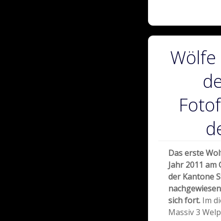
Wölfe 
de
Fotof
d
Das erste Wol
Jahr 2011 am 
der Kantone S
nachgewiesen. 
sich fort.
Im di
Massiv 3 Welp