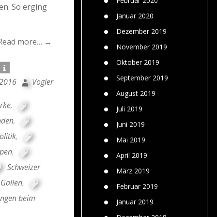
Februar 2020
en. So erging
Januar 2020
Dezember 2019
Read more… →
November 2019
Oktober 2019
September 2019
 2016
Vogler
August 2019
rke
,
Juli 2019
nden
,
Juni 2019
litik
,
Mai 2019
pen
,
April 2019
Schweizer
März 2019
 Gallen
,
Februar 2019
ngen beim
Januar 2019