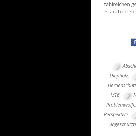
zahlreichen g
es auch ihren
Absch
Diepholz
,
Herdenschut
MT6
,
M
Problemwölfe
Perspektive
,
ungeschützt