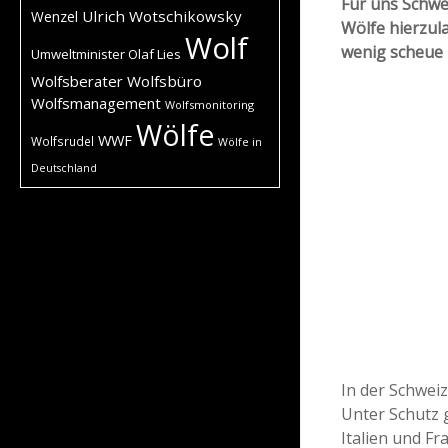
Für uns Schwei
Ulrich Wotschikowsky
Wenzel
Wölfe hierzul
Wolf
wenig scheue 
Umweltminister Olaf Lies
Wolfsberater
Wolfsbüro
Wolfsmanagement
Wolfsmonitoring
Wölfe
WWF
Wolfsrudel
Wölfe in
Deutschland
In der Schweiz
Unter Schutz g
Italien und Fr