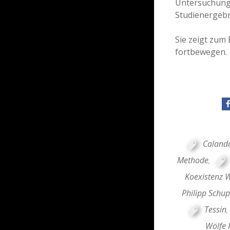
Untersuchungs
Studienergebn
Sie zeigt zum 
fortbewegen.
Caland
Methode
,
Koexistenz 
Philipp Schup
Tessin
Wölfe 