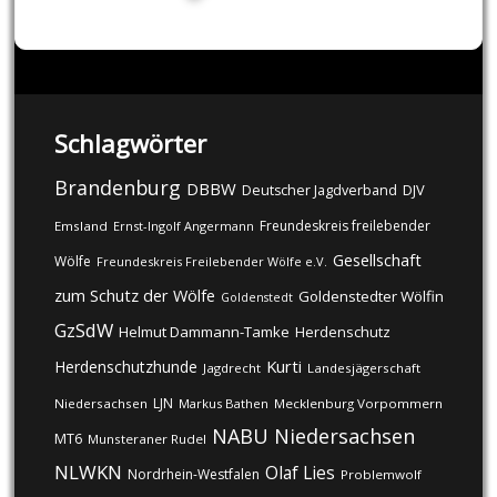
Schlagwörter
Brandenburg
DBBW
DJV
Deutscher Jagdverband
Freundeskreis freilebender
Emsland
Ernst-Ingolf Angermann
Gesellschaft
Wölfe
Freundeskreis Freilebender Wölfe e.V.
zum Schutz der Wölfe
Goldenstedter Wölfin
Goldenstedt
GzSdW
Helmut Dammann-Tamke
Herdenschutz
Kurti
Herdenschutzhunde
Jagdrecht
Landesjägerschaft
LJN
Niedersachsen
Markus Bathen
Mecklenburg Vorpommern
NABU
Niedersachsen
MT6
Munsteraner Rudel
NLWKN
Olaf Lies
Nordrhein-Westfalen
Problemwolf