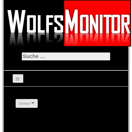
Suche
nach:
Sidebar