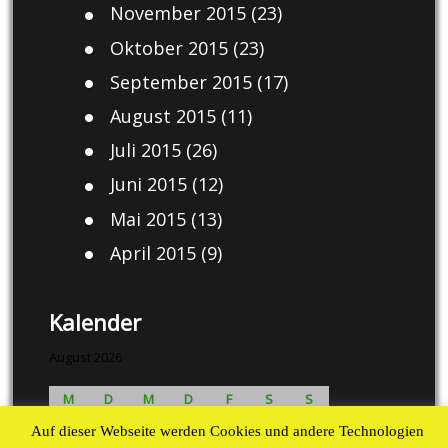
November 2015
(23)
Oktober 2015
(23)
September 2015
(17)
August 2015
(11)
Juli 2015
(26)
Juni 2015
(12)
Mai 2015
(13)
April 2015
(9)
Kalender
August 2026
M
D
M
D
F
S
S
1
2
Auf dieser Webseite werden Cookies und andere Technologien