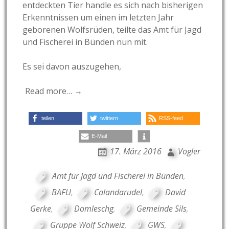
entdeckten Tier handle es sich nach bisherigen
Erkenntnissen um einen im letzten Jahr
geborenen Wolfsrüden, teilte das Amt für Jagd
und Fischerei in Bünden nun mit.
Es sei davon auszugehen,
Read more… →
teilen
twittern
RSS-feed
E-Mail
17. März 2016
Vogler
Amt für Jagd und Fischerei in Bünden
,
BAFU
,
Calandarudel
,
David
Gerke
,
Domleschg
,
Gemeinde Sils
,
Gruppe Wolf Schweiz
,
GWS
,