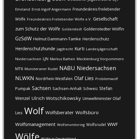
Freundeskreis freilebender
Emsland
Ernst-Ingolf Angermann
Gesellschaft
Wölfe
Freundeskreis Freilebender Wölfe e.V.
zum Schutz der Wölfe
Goldenstedter Wölfin
Goldenstedt
GzSdW
Helmut Dammann-Tamke
Herdenschutz
Kurti
Herdenschutzhunde
Jagdrecht
Landesjägerschaft
LJN
Niedersachsen
Markus Bathen
Mecklenburg Vorpommern
NABU
Niedersachsen
MT6
Munsteraner Rudel
NLWKN
Olaf Lies
Nordrhein-Westfalen
Problemwolf
Sachsen
Stefan
Pumpak
Sachsen-Anhalt
Schweiz
Ulrich Wotschikowsky
Wenzel
Umweltminister Olaf
Wolf
Wolfsberater
Wolfsbüro
Lies
Wolfsmanagement
WWF
Wolfsrudel
Wolfsmonitoring
Wölfe
Wölfe in Deutschland