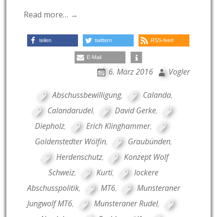
Read more… →
teilen
twittern
RSS-feed
E-Mail
6. März 2016
Vogler
Abschussbewilligung
,
Calanda
,
Calandarudel
,
David Gerke
,
Diepholz
,
Erich Klinghammer
,
Goldenstedter Wölfin
,
Graubünden
,
Herdenschutz
,
Konzept Wolf
Schweiz
,
Kurti
,
lockere
Abschusspolitik
,
MT6
,
Munsteraner
Jungwolf MT6
,
Munsteraner Rudel
,