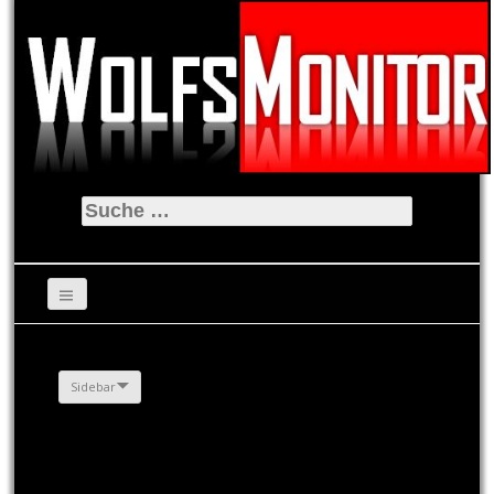
Suche
nach:
Sidebar