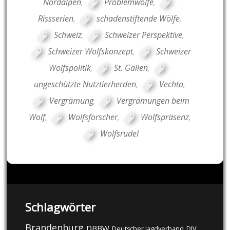
Nordalpen
,
Problemwölfe
,
Rissserien
,
schadenstiftende Wölfe
,
Schweiz
,
Schweizer Perspektive
,
Schweizer Wolfskonzept
,
Schweizer
Wolfspolitik
,
St. Gallen
,
ungeschützte Nutztierherden
,
Vechta
,
Vergrämung
,
Vergrämungen beim
Wolf
,
Wolfsforscher
,
Wolfspräsenz
,
Wolfsrudel
Schlagwörter
Brandenburg
DBBW
DJV
Deutscher Jagdverband