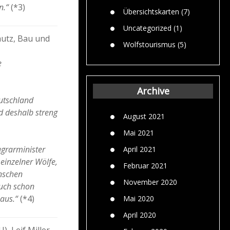
n.“
(*3)
Übersichtskarten
(7)
Uncategorized
(1)
utz, Bau und
Wolfstourismus
(5)
e
Archive
eutschland
d deshalb streng
August 2021
Mai 2021
agrarminister
April 2021
 einzelner Wölfe,
Februar 2021
enschen
November 2020
auch schon
 aus.“
(*4)
Mai 2020
April 2020
, Leif Miller