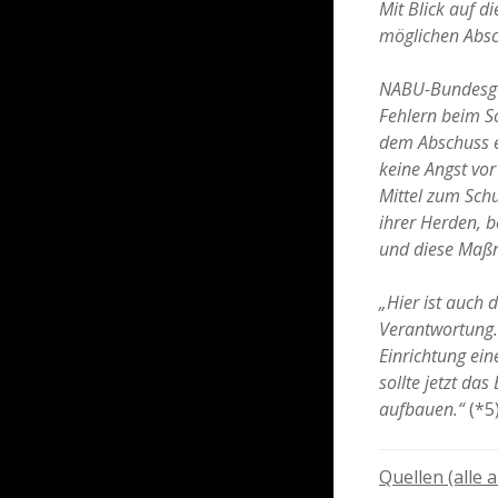
Mit Blick auf d
möglichen Absc
NABU-Bundesgesc
Fehlern beim Sc
dem Abschuss e
keine Angst vor
Mittel zum Schu
ihrer Herden, 
und diese Maßn
„Hier ist auch
Verantwortung.
Einrichtung ei
sollte jetzt d
aufbauen.“
(*5
Quellen (alle 