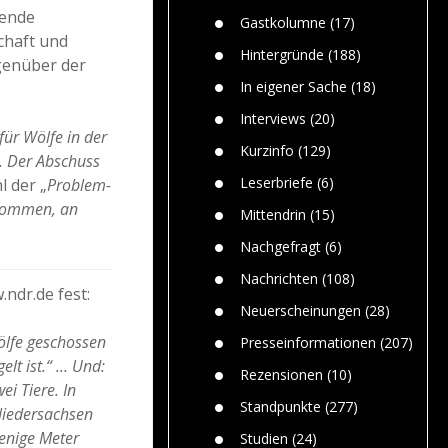
Paolo Mol
n
Gefährlic
tende
Wolf fasz
Gastkolumne
(17)
Wolfs ge
chaft und
dem Men
Hintergründe
(188)
genüber der
Jim Bran
In eigener Sache
(18)
Warum W
Mensche
Interviews
(20)
gelegentl
für Wölfe in der
Kurzinfo
(129)
. Der Abschuss
Dr. Frank
Die Jagd,
Leserbriefe
(6)
l der „
Problem-
und die J
ekommen, an
Mittendrin
(15)
Nachgefragt
(6)
Nachrichten
(108)
ndr.de fest:
Neuerscheinungen
(28)
ölfe geschossen
Presseinformationen
(207)
lt ist.“ … Und:
Rezensionen
(10)
i Tiere. In
Standpunkte
(277)
Niedersachsen
wenige Meter
Studien
(24)