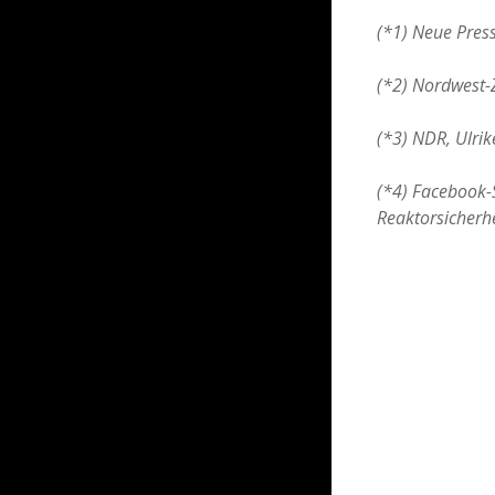
(*1) Neue Pres
(*2) Nordwest-
(*3) NDR, Ulri
(*4) Facebook-
Reaktorsicherh