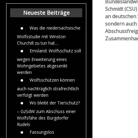
Bundeslandwir
Beiträge aus dem
Schmidt (CSU)
Jahr 2015
Neueste Beiträge
an deutschen 
sondern auch 
Was die niedersächsische
Abschussfreig
Wolfsstudie mit Winston
Zusammenhang 
Churchill zu tun hat…
Emsland: Wolfsschutz soll
wegen Erweiterung eines
Wohngebietes abgesenkt
werden
Wolfsschützen können
auch nachträglich strafrechtlich
verfolgt werden
Wo bleibt der Tierschutz?
– GzSdW zum Abschuss einer
Wolfsfähe des Burgdorfer
Rudels
Fassungslos