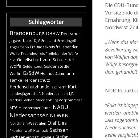
Die CDU-Bunde
Vorsitzende d
Ernährung, Ki
Schlagwörter
Nordwest-Zei
Brandenburg
DBBW
Deutscher
DJV
Jagdverband
Emsland
Ernst-Ingolf
„Wenn das Märch
Freundeskreis freilebender
Angermann
Bevölkerung we
Wölfe
Freundeskreis Freilebender Wölfe
von Wölfen darf
Gesellschaft zum Schutz der
e.V.
Wölfe besorgn
Wölfe
Goldenstedter
Goldenstedt
dem gehandelt
GzSdW
Wölfin
Helmut Dammann-
Tamke
Herdenschutz
Kurti
Herdenschutzhunde
Jagdrecht
NDR-Redakteuri
LJN
Landesjägerschaft Niedersachsen
Markus Bathen
Mecklenburg Vorpommern
“Fakt ist hing
NABU
MT6
Munsteraner Rudel
werden, unabhän
Niedersachsen
NLWKN
„Als sogenannte
Olaf Lies
Nordrhein-Westfalen
Niedersachsen 
Sachsen
Pumpak
Problemwolf
keine vergleich
Stefan
Sachsen-Anhalt
Schweiz