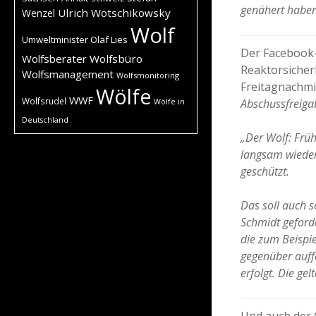
genähert haben
Ulrich Wotschikowsky
Wenzel
Wolf
Umweltminister Olaf Lies
Der Facebook-
Wolfsberater
Wolfsbüro
Reaktorsicherh
Wolfsmanagement
Wolfsmonitoring
Freitagnachmit
Wölfe
WWF
Wolfsrudel
Abschussfreigab
Wölfe in
Deutschland
„Der Wolf: Frü
langsam wieder 
geschützt.
Das soll auch 
Schmidt geforde
die zum Beispi
gegenüber auffä
erfolgt. Die ge
Und auch der 