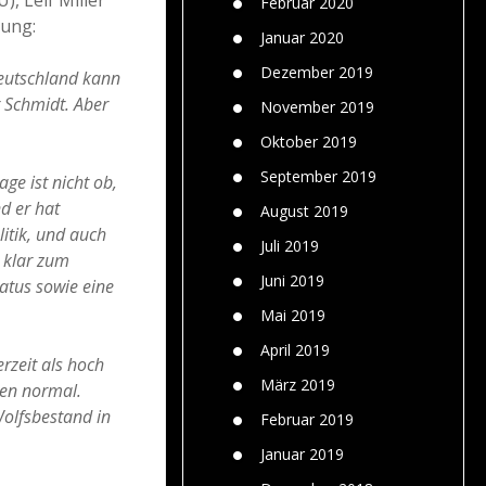
Februar 2020
lung:
Januar 2020
Dezember 2019
Deutschland kann
r Schmidt. Aber
November 2019
Oktober 2019
September 2019
ge ist nicht ob,
d er hat
August 2019
litik, und auch
Juli 2019
h klar zum
Juni 2019
atus sowie eine
Mai 2019
April 2019
zeit als hoch
März 2019
en normal.
Wolfsbestand in
Februar 2019
Januar 2019