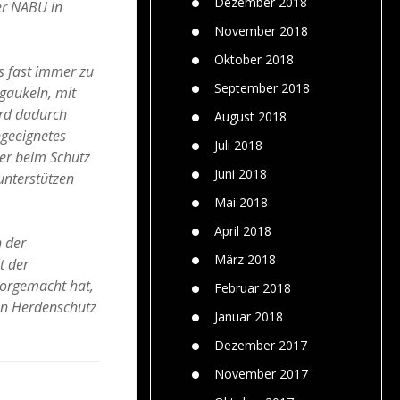
Dezember 2018
der NABU in
November 2018
Oktober 2018
es fast immer zu
September 2018
gaukeln, mit
ird dadurch
August 2018
ngeeignetes
Juli 2018
ker beim Schutz
Juni 2018
unterstützen
Mai 2018
April 2018
n der
März 2018
t der
vorgemacht hat,
Februar 2018
en Herdenschutz
Januar 2018
Dezember 2017
November 2017