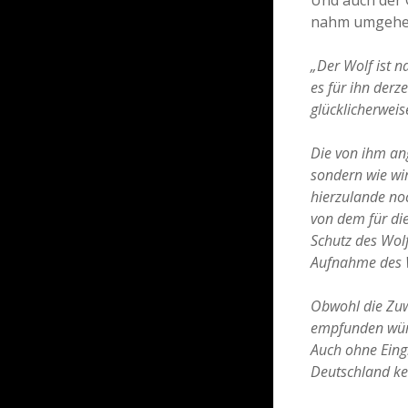
nahm umgehend 
„Der Wolf ist 
es für ihn derz
glücklicherweis
Die von ihm ang
sondern wie wi
hierzulande noc
von dem für die
Schutz des Wol
Aufnahme des Wo
Obwohl die Zuw
empfunden würd
Auch ohne Eingr
Deutschland kei