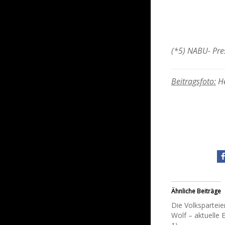
(*5) NABU- Pre
Beitragsfoto:
He
Ähnliche Beiträge
Die Volksparteie
Wolf – aktuelle E