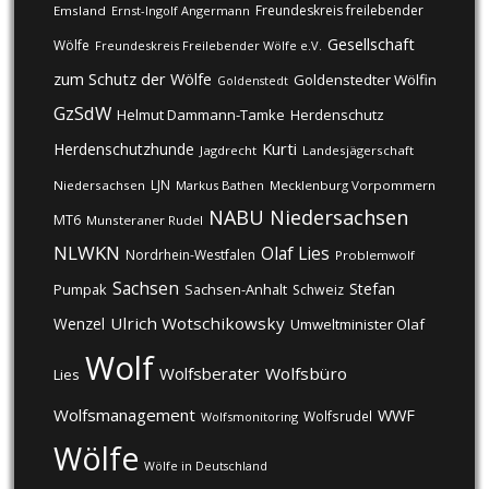
Freundeskreis freilebender
Emsland
Ernst-Ingolf Angermann
Gesellschaft
Wölfe
Freundeskreis Freilebender Wölfe e.V.
zum Schutz der Wölfe
Goldenstedter Wölfin
Goldenstedt
GzSdW
Helmut Dammann-Tamke
Herdenschutz
Kurti
Herdenschutzhunde
Jagdrecht
Landesjägerschaft
LJN
Niedersachsen
Markus Bathen
Mecklenburg Vorpommern
NABU
Niedersachsen
MT6
Munsteraner Rudel
NLWKN
Olaf Lies
Nordrhein-Westfalen
Problemwolf
Sachsen
Stefan
Pumpak
Sachsen-Anhalt
Schweiz
Ulrich Wotschikowsky
Wenzel
Umweltminister Olaf
Wolf
Wolfsberater
Wolfsbüro
Lies
Wolfsmanagement
WWF
Wolfsrudel
Wolfsmonitoring
Wölfe
Wölfe in Deutschland