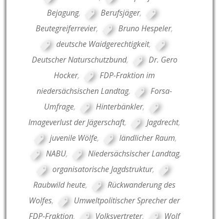
Bejagung
,
Berufsjäger
,
Beutegreiferrevier
,
Bruno Hespeler
,
deutsche Waidgerechtigkeit
,
Deutscher Naturschutzbund
,
Dr. Gero
Hocker
,
FDP-Fraktion im
niedersächsischen Landtag
,
Forsa-
Umfrage
,
Hinterbänkler
,
Imageverlust der Jägerschaft
,
Jagdrecht
,
juvenile Wölfe
,
ländlicher Raum
,
NABU
,
Niedersächsischer Landtag
,
organisatorische Jagdstruktur
,
Raubwild heute
,
Rückwanderung des
Wolfes
,
Umweltpolitischer Sprecher der
FDP-Fraktion
,
Volksvertreter
,
Wolf