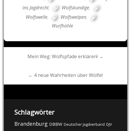
ins Jagdrecht
,
Wolfskundige
,
Wolfswelle
,
Wolfswelpen
,
Wurfhöhle
Post
Mein Weg: Wolfspfade erklären! →
navigation
← 4 neue Wahrheiten über Wölfe!
Schlagwörter
Brandenburg
DBBW
DJV
Deutscher Jagdverband