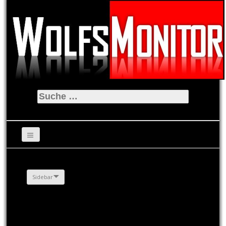
Suche
nach:
Sidebar