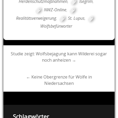
Herdenschutzmaßnahmen
,
Isegrim
,
NWZ-Online
,
Realitätsverweigerung
,
St. Lupus
,
Wolfsbefürworter
Post
Studie zeigt: Wolfsbejagung kann Wilderei sogar
noch anheizen →
navigation
← Keine Obergrenze für Wölfe in
Niedersachsen
Schlagwörter