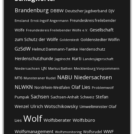
Brandenburg
DBBW
DJV
Deutscher Jagdverband
Freundeskreis freilebender
Emsland
Ernst-Ingolf Angermann
Gesellschaft
Wölfe
Freundeskreis Freilebender Wölfe e.V.
zum Schutz der Wölfe
Goldenstedter Wölfin
Goldenstedt
GzSdW
Helmut Dammann-Tamke
Herdenschutz
Kurti
Herdenschutzhunde
Jagdrecht
Landesjägerschaft
LJN
Niedersachsen
Markus Bathen
Mecklenburg Vorpommern
NABU
Niedersachsen
MT6
Munsteraner Rudel
NLWKN
Olaf Lies
Nordrhein-Westfalen
Problemwolf
Sachsen
Stefan
Pumpak
Sachsen-Anhalt
Schweiz
Ulrich Wotschikowsky
Wenzel
Umweltminister Olaf
Wolf
Wolfsberater
Wolfsbüro
Lies
Wolfsmanagement
WWF
Wolfsrudel
Wolfsmonitoring