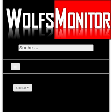
Suche
nach:
Sidebar