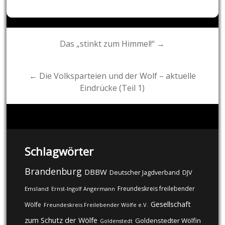
Post
Das „stinkt zum Himmel!“ →
navigation
← Die Volksparteien und der Wolf – aktuelle
Eindrücke (Teil 1)
Schlagwörter
Brandenburg
DBBW
DJV
Deutscher Jagdverband
Freundeskreis freilebender
Emsland
Ernst-Ingolf Angermann
Gesellschaft
Wölfe
Freundeskreis Freilebender Wölfe e.V.
zum Schutz der Wölfe
Goldenstedter Wölfin
Goldenstedt