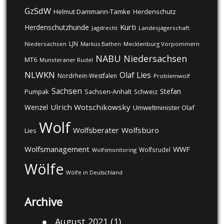
GzSdW
Helmut Dammann-Tamke
Herdenschutz
Kurti
Herdenschutzhunde
Jagdrecht
Landesjägerschaft
LJN
Niedersachsen
Markus Bathen
Mecklenburg Vorpommern
NABU
Niedersachsen
MT6
Munsteraner Rudel
NLWKN
Olaf Lies
Nordrhein-Westfalen
Problemwolf
Sachsen
Stefan
Pumpak
Sachsen-Anhalt
Schweiz
Ulrich Wotschikowsky
Wenzel
Umweltminister Olaf
Wolf
Wolfsberater
Wolfsbüro
Lies
Wolfsmanagement
WWF
Wolfsrudel
Wolfsmonitoring
Wölfe
Wölfe in Deutschland
Archive
August 2021
(1)