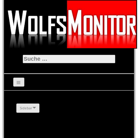
Suche
nach:
Sidebar