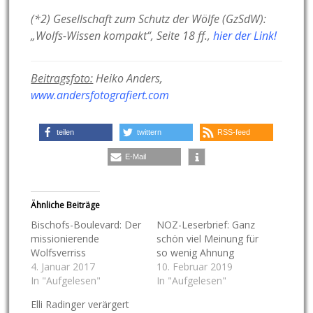
(*2) Gesellschaft zum Schutz der Wölfe (GzSdW):
„Wolfs-Wissen kompakt“, Seite 18 ff.,
hier der Link!
Beitragsfoto:
Heiko Anders,
www.andersfotografiert.com
teilen
twittern
RSS-feed
E-Mail
Ähnliche Beiträge
Bischofs-Boulevard: Der
NOZ-Leserbrief: Ganz
missionierende
schön viel Meinung für
Wolfsverriss
so wenig Ahnung
4. Januar 2017
10. Februar 2019
In "Aufgelesen"
In "Aufgelesen"
Elli Radinger verärgert