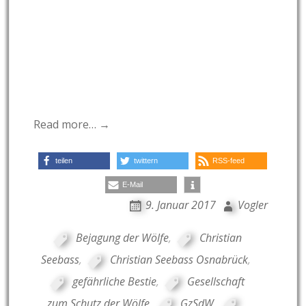
Read more… →
teilen
twittern
RSS-feed
E-Mail
9. Januar 2017
Vogler
Bejagung der Wölfe
,
Christian
Seebass
,
Christian Seebass Osnabrück
,
gefährliche Bestie
,
Gesellschaft
zum Schutz der Wölfe
,
GzSdW
,