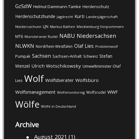
GzSdW
Helmut Dammann-Tamke
Herdenschutz
Kurti
Herdenschutzhunde
Jagdrecht
Landesjägerschaft
LJN
Niedersachsen
Markus Bathen
Mecklenburg Vorpommern
NABU
Niedersachsen
MT6
Munsteraner Rudel
NLWKN
Olaf Lies
Nordrhein-Westfalen
Problemwolf
Sachsen
Stefan
Pumpak
Sachsen-Anhalt
Schweiz
Ulrich Wotschikowsky
Wenzel
Umweltminister Olaf
Wolf
Wolfsberater
Wolfsbüro
Lies
Wolfsmanagement
WWF
Wolfsrudel
Wolfsmonitoring
Wölfe
Wölfe in Deutschland
Archive
August 2021
(1)