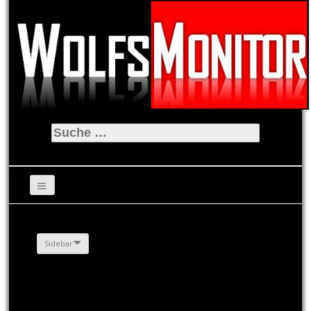
Suche
nach:
Sidebar