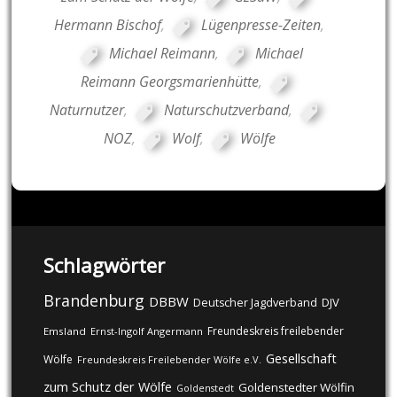
Hermann Bischof
,
Lügenpresse-Zeiten
,
Michael Reimann
,
Michael
Reimann Georgsmarienhütte
,
Naturnutzer
,
Naturschutzverband
,
NOZ
,
Wolf
,
Wölfe
Schlagwörter
Brandenburg
DBBW
DJV
Deutscher Jagdverband
Freundeskreis freilebender
Emsland
Ernst-Ingolf Angermann
Gesellschaft
Wölfe
Freundeskreis Freilebender Wölfe e.V.
zum Schutz der Wölfe
Goldenstedter Wölfin
Goldenstedt