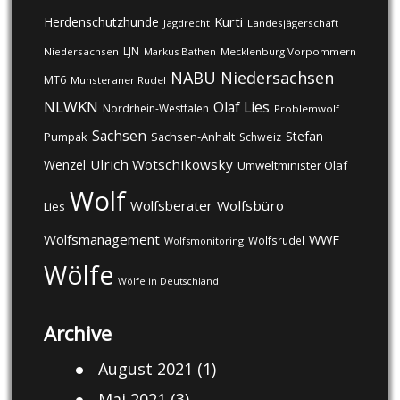
Kurti
Herdenschutzhunde
Jagdrecht
Landesjägerschaft
LJN
Niedersachsen
Markus Bathen
Mecklenburg Vorpommern
NABU
Niedersachsen
MT6
Munsteraner Rudel
NLWKN
Olaf Lies
Nordrhein-Westfalen
Problemwolf
Sachsen
Stefan
Pumpak
Sachsen-Anhalt
Schweiz
Ulrich Wotschikowsky
Wenzel
Umweltminister Olaf
Wolf
Wolfsberater
Wolfsbüro
Lies
Wolfsmanagement
WWF
Wolfsrudel
Wolfsmonitoring
Wölfe
Wölfe in Deutschland
Archive
August 2021
(1)
Mai 2021
(3)