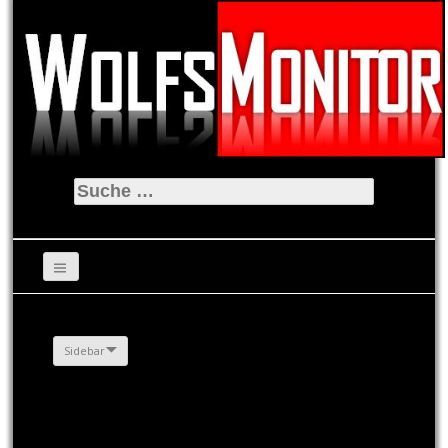
Suche
nach:
Sidebar