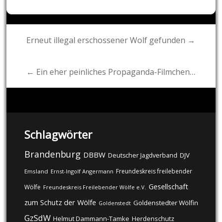
Post
Erneut illegal erschossener Wolf gefunden →
navigation
← Ein eher peinliches Propaganda-Filmchen…
Schlagwörter
Brandenburg
DBBW
DJV
Deutscher Jagdverband
Freundeskreis freilebender
Emsland
Ernst-Ingolf Angermann
Gesellschaft
Wölfe
Freundeskreis Freilebender Wölfe e.V.
zum Schutz der Wölfe
Goldenstedter Wölfin
Goldenstedt
GzSdW
Helmut Dammann-Tamke
Herdenschutz