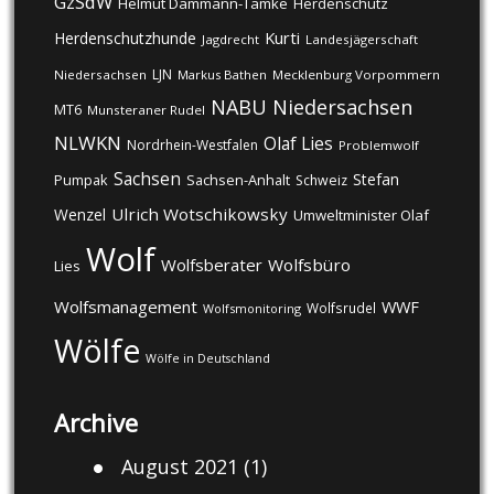
GzSdW
Helmut Dammann-Tamke
Herdenschutz
Kurti
Herdenschutzhunde
Jagdrecht
Landesjägerschaft
LJN
Niedersachsen
Markus Bathen
Mecklenburg Vorpommern
NABU
Niedersachsen
MT6
Munsteraner Rudel
NLWKN
Olaf Lies
Nordrhein-Westfalen
Problemwolf
Sachsen
Stefan
Pumpak
Sachsen-Anhalt
Schweiz
Ulrich Wotschikowsky
Wenzel
Umweltminister Olaf
Wolf
Wolfsberater
Wolfsbüro
Lies
Wolfsmanagement
WWF
Wolfsrudel
Wolfsmonitoring
Wölfe
Wölfe in Deutschland
Archive
August 2021
(1)