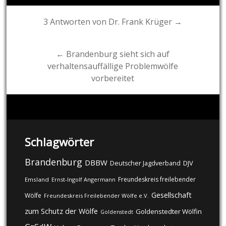
Post
3 Antworten von Dr. Frank Krüger →
navigation
← Brandenburg sieht sich auf
verhaltensauffällige Problemwölfe
vorbereitet
Schlagwörter
Brandenburg
DBBW
DJV
Deutscher Jagdverband
Freundeskreis freilebender
Emsland
Ernst-Ingolf Angermann
Gesellschaft
Wölfe
Freundeskreis Freilebender Wölfe e.V.
zum Schutz der Wölfe
Goldenstedter Wölfin
Goldenstedt