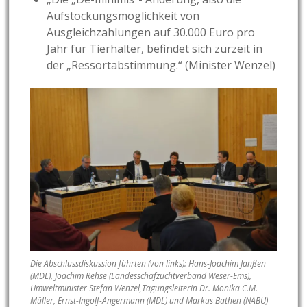
Aufstockungsmöglichkeit von
Ausgleichzahlungen auf 30.000 Euro pro
Jahr für Tierhalter, befindet sich zurzeit in
der „Ressortabstimmung.“ (Minister Wenzel)
Die Abschlussdiskussion führten (von links): Hans-Joachim Janßen
(MDL), Joachim Rehse (Landesschafzuchtverband Weser-Ems),
Umweltminister Stefan Wenzel,Tagungsleiterin Dr. Monika C.M.
Müller, Ernst-Ingolf-Angermann (MDL) und Markus Bathen (NABU)