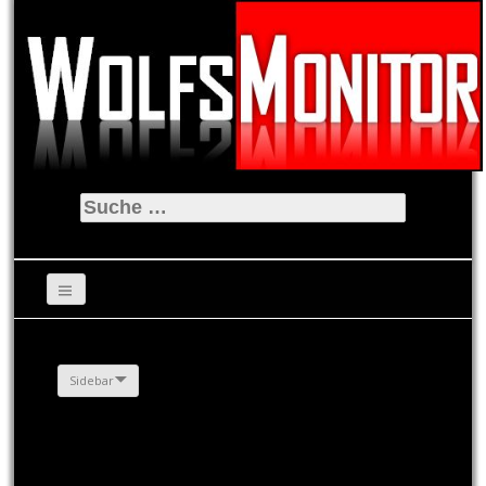
Suche
nach:
Sidebar