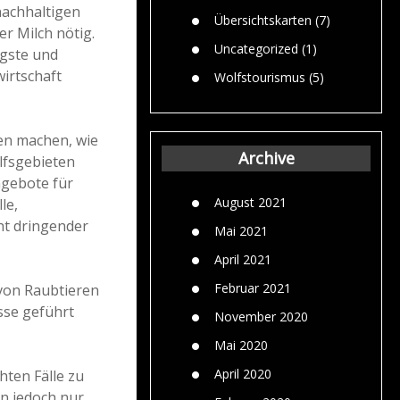
nachhaltigen
Übersichtskarten
(7)
r Milch nötig.
Uncategorized
(1)
ngste und
irtschaft
Wolfstourismus
(5)
ken machen, wie
Archive
fsgebieten
ngebote für
August 2021
le,
ht dringender
Mai 2021
April 2021
Februar 2021
von Raubtieren
sse geführt
November 2020
Mai 2020
April 2020
hten Fälle zu
n jedoch nur