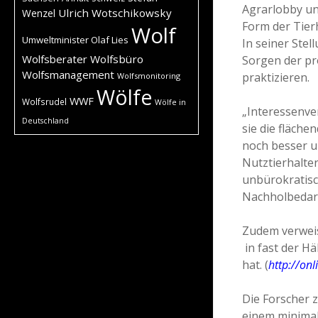
Agrarlobby un
Ulrich Wotschikowsky
Wenzel
Form der Tierh
Wolf
Umweltminister Olaf Lies
In seiner Ste
Wolfsberater
Wolfsbüro
Sorgen der pr
Wolfsmanagement
praktizieren.
Wolfsmonitoring
Wölfe
WWF
Wolfsrudel
Wölfe in
„Interessenve
Deutschland
sie die fläc
noch besser u
Nutztierhalte
unbürokratisc
Nachholbedarf
Zudem verweis
in fast der Hä
hat. (
http://onl
Die Forscher z
einem minimal