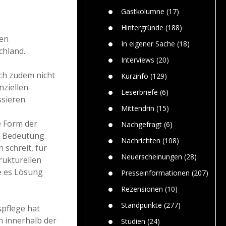
Paolo Mol
n
Gefährlic
Wolf fasz
Gastkolumne
(17)
Wolfs ge
dem Men
Hintergründe
(188)
len
Jim Bran
In eigener Sache
(18)
Warum W
chland.
Mensche
Interviews
(20)
gelegentl
ch zudem nicht
Kurzinfo
(129)
Dr. Frank
nziellen
Die Jagd,
Leserbriefe
(6)
sieren.
und die J
Mittendrin
(15)
e Form der
Nachgefragt
(6)
r Bedeutung.
Nachrichten
(108)
 schreit, für
Neuerscheinungen
(28)
trukturellen
e es Lösung
Presseinformationen
(207)
Rezensionen
(10)
Standpunkte
(277)
spflege hat
 innerhalb der
Studien
(24)