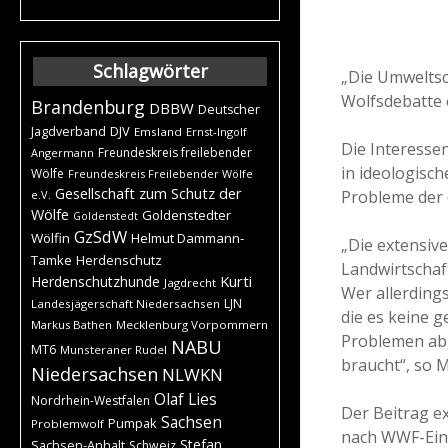
Schlagwörter
„Die Umweltsc
Wolfsdebatte 
Brandenburg
DBBW
Deutscher
DJV
Jagdverband
Emsland
Ernst-Ingolf
Die Interesse
Freundeskreis freilebender
Angermann
in ideologisc
Wölfe
Freundeskreis Freilebender Wölfe
Gesellschaft zum Schutz der
Probleme der 
e.V.
Wölfe
Goldenstedter
Goldenstedt
GzSdW
Wölfin
Helmut Dammann-
„Die extensiv
Tamke
Herdenschutz
Landwirtschaf
Kurti
Herdenschutzhunde
Jagdrecht
Wer allerding
LJN
Landesjägerschaft Niedersachsen
die es keine g
Markus Bathen
Mecklenburg Vorpommern
Problemen ab,
NABU
MT6
Munsteraner Rudel
braucht“, so 
Niedersachsen
NLWKN
Olaf Lies
Nordrhein-Westfalen
Der Beitrag e
Sachsen
Pumpak
Problemwolf
nach WWF-Eins
Stefan
Sachsen-Anhalt
Schweiz