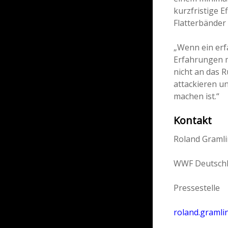
kurzfristige
Flatterbänder 
„Wenn ein erf
Erfahrungen 
nicht an das R
attackieren u
machen ist.“
Kontakt
Roland Graml
WWF Deutsch
Pressestelle
roland.graml