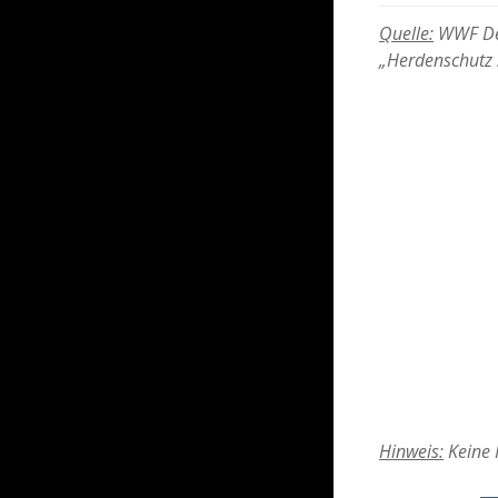
Quelle:
WWF Deu
„Herdenschutz 
Hinweis:
Keine H