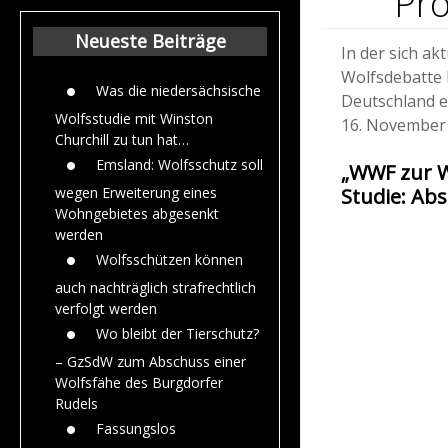
Pr
Beiträge aus dem
Jahr 2015
Neueste Beiträge
In der sich ak
Wolfsdebatte 
Was die niedersächsische
Deutschland e
Wolfsstudie mit Winston
16. November 
Churchill zu tun hat…
Emsland: Wolfsschutz soll
„WWF zur W
Studie: Ab
wegen Erweiterung eines
Wohngebietes abgesenkt
werden
Wolfsschützen können
auch nachträglich strafrechtlich
verfolgt werden
Wo bleibt der Tierschutz?
– GzSdW zum Abschuss einer
Wolfsfähe des Burgdorfer
Rudels
Fassungslos