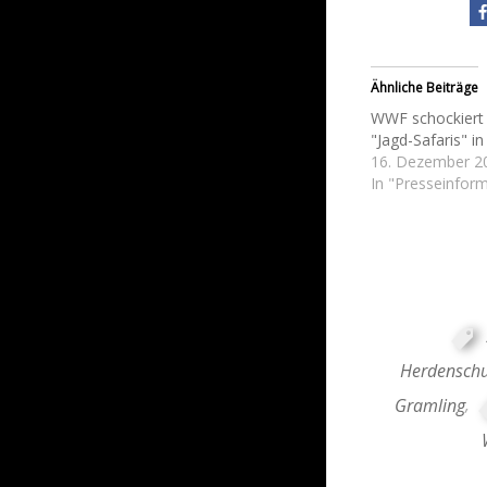
Ähnliche Beiträge
WWF schockiert ü
"Jagd-Safaris" i
16. Dezember 2
In "Presseinfor
Herdensch
Gramling
,