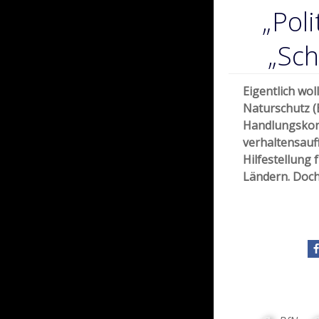
„Poli
„Sch
Eigentlich wo
Naturschutz (
Handlungsko
verhaltensauff
Hilfestellung 
Ländern. Doch