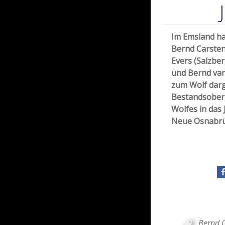
Im Emsland ha
Bernd Carsten
Evers (Salzber
und Bernd van
zum Wolf darg
Bestandsober
Wolfes in das 
Neue Osnabrü
Bernd C