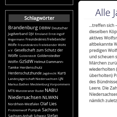
Alle 
Schlagwörter
…treffen sich 
Brandenburg
DBBW
Deutscher
dieselben Köp
DJV
Jagdverband
Emsland
Ernst-Ingolf
aktives Wolf
Freundeskreis freilebender
Angermann
altbekannte W
Wölfe
Freundeskreis Freilebender Wölfe
Gesellschaft zum Schutz der
predigen Wolf
e.V.
Wölfe
Goldenstedter
und scheuen si
Goldenstedt
GzSdW
Wölfin
Helmut Dammann-
Märchen zurüc
Tamke
Herdenschutz
wiederholten (
Kurti
Herdenschutzhunde
Jagdrecht
überholten) 
LJN
Landesjägerschaft Niedersachsen
des Bündnisse
Markus Bathen
Mecklenburg Vorpommern
Leere. Die Zah
NABU
MT6
Munsteraner Rudel
Niedersachsen
Niedersachsen
NLWKN
nämlich zuletz
Olaf Lies
Nordrhein-Westfalen
Sachsen
Pumpak
Problemwolf
Stefan
Sachsen-Anhalt
Schweiz