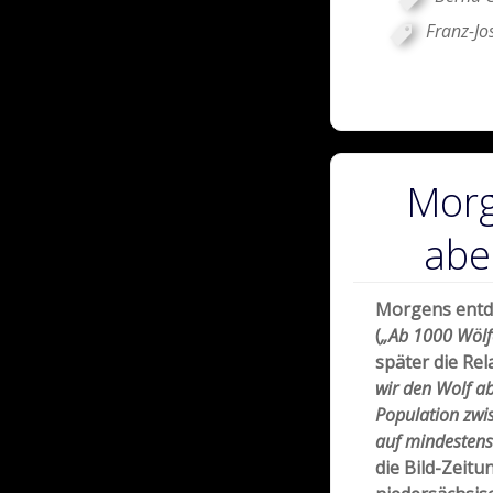
Franz-Jo
Morg
abe
Morgens entde
(
„Ab 1000 Wölf
später die Rel
wir den Wolf a
Population zwi
auf mindestens
die Bild-Zeitu