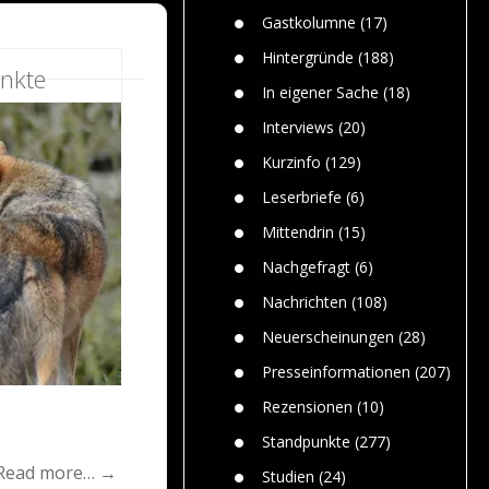
n
Gefährlic
Wolf faszi
Gastkolumne
(17)
Wolfs ge
dem Men
Hintergründe
(188)
nkte
Jim Bran
In eigener Sache
(18)
Warum W
Mensche
Interviews
(20)
gelegentl
Kurzinfo
(129)
Dr. Frank
Die Jagd,
Leserbriefe
(6)
und die J
Mittendrin
(15)
Nachgefragt
(6)
Nachrichten
(108)
Neuerscheinungen
(28)
Presseinformationen
(207)
Rezensionen
(10)
Standpunkte
(277)
Read more… →
Studien
(24)