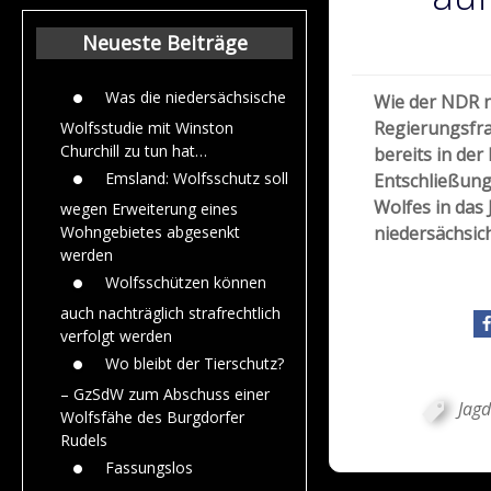
Beiträge aus de
Jahr 2015
Neueste Beiträge
Was die niedersächsische
Wie der NDR n
Regierungsfr
Wolfsstudie mit Winston
Churchill zu tun hat…
bereits in d
Emsland: Wolfsschutz soll
Entschließun
Wolfes in das 
wegen Erweiterung eines
niedersächsic
Wohngebietes abgesenkt
werden
Wolfsschützen können
auch nachträglich strafrechtlich
verfolgt werden
Wo bleibt der Tierschutz?
– GzSdW zum Abschuss einer
Jagd
Wolfsfähe des Burgdorfer
Rudels
Fassungslos