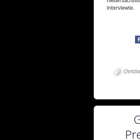
niedersächsis
interviewte.
Christi
G
Pr