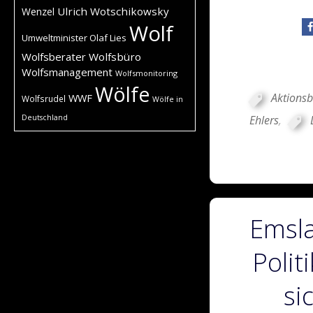
Ulrich Wotschikowsky
Wenzel
Wolf
Umweltminister Olaf Lies
Wolfsberater
Wolfsbüro
Wolfsmanagement
Wolfsmonitoring
Wölfe
Aktions
WWF
Wolfsrudel
Wölfe in
Deutschland
Ehlers
,
Emsla
Polit
si