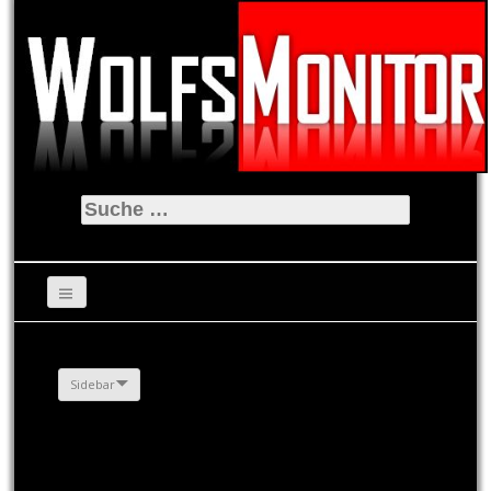
Suche
nach:
Sidebar