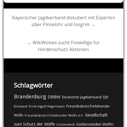
Post
Bayerischer Jagdverband diskutiert mit Experten
über Pinselohr und Isegrim →
navigation
← WikiWolves sucht Freiwillige für
Herdenschutz-Aktionen
Schlagwörter
Brandenburg
DBBW
DJV
Deutscher Jagdverband
Freundeskreis freilebender
Emsland
Ernst-Ingolf Angermann
Gesellschaft
Wölfe
Freundeskreis Freilebender Wölfe e.V.
zum Schutz der Wölfe
Goldenstedter Wölfin
Goldenstedt