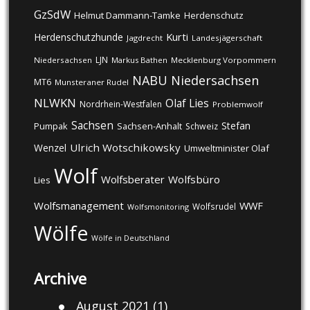
GzSdW
Helmut Dammann-Tamke
Herdenschutz
Kurti
Herdenschutzhunde
Jagdrecht
Landesjägerschaft
LJN
Niedersachsen
Markus Bathen
Mecklenburg Vorpommern
NABU
Niedersachsen
MT6
Munsteraner Rudel
NLWKN
Olaf Lies
Nordrhein-Westfalen
Problemwolf
Sachsen
Stefan
Pumpak
Sachsen-Anhalt
Schweiz
Ulrich Wotschikowsky
Wenzel
Umweltminister Olaf
Wolf
Wolfsberater
Wolfsbüro
Lies
Wolfsmanagement
WWF
Wolfsrudel
Wolfsmonitoring
Wölfe
Wölfe in Deutschland
Archive
August 2021
(1)