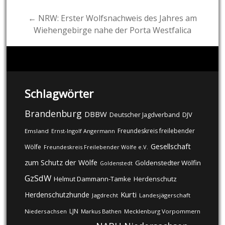
← NRW: Erster Wolfsnachweis des Jahres am
Wiehengebirge nahe der Porta Westfalica
Schlagwörter
Brandenburg
DBBW
DJV
Deutscher Jagdverband
Freundeskreis freilebender
Emsland
Ernst-Ingolf Angermann
Gesellschaft
Wölfe
Freundeskreis Freilebender Wölfe e.V.
zum Schutz der Wölfe
Goldenstedter Wölfin
Goldenstedt
GzSdW
Helmut Dammann-Tamke
Herdenschutz
Kurti
Herdenschutzhunde
Jagdrecht
Landesjägerschaft
LJN
Niedersachsen
Markus Bathen
Mecklenburg Vorpommern