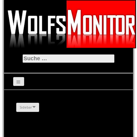
Suche
nach:
Sidebar