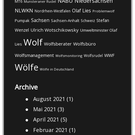
NABU
Niedersachsen
MT6
Munsteraner Rudel
NLWKN
Olaf Lies
Nordrhein-Westfalen
Problemwolf
Sachsen
Stefan
Pumpak
Sachsen-Anhalt
Schweiz
Ulrich Wotschikowsky
Wenzel
Umweltminister Olaf
Wolf
Wolfsberater
Wolfsbüro
Lies
Wolfsmanagement
WWF
Wolfsrudel
Wolfsmonitoring
Wölfe
Wölfe in Deutschland
Archive
August 2021
(1)
Mai 2021
(3)
April 2021
(5)
Februar 2021
(1)