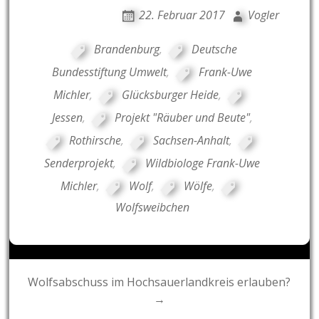
22. Februar 2017
Vogler
Brandenburg
,
Deutsche
Bundesstiftung Umwelt
,
Frank-Uwe
Michler
,
Glücksburger Heide
,
Jessen
,
Projekt "Räuber und Beute"
,
Rothirsche
,
Sachsen-Anhalt
,
Senderprojekt
,
Wildbiologe Frank-Uwe
Michler
,
Wolf
,
Wölfe
,
Wolfsweibchen
Post
Wolfsabschuss im Hochsauerlandkreis erlauben?
→
navigation