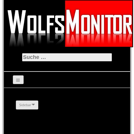
Suche
nach:
Sidebar