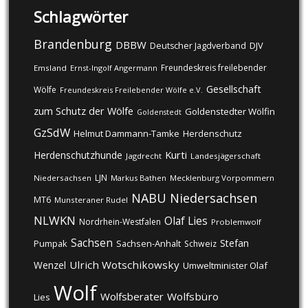
Schlagwörter
Brandenburg
DBBW
DJV
Deutscher Jagdverband
Freundeskreis freilebender
Emsland
Ernst-Ingolf Angermann
Gesellschaft
Wölfe
Freundeskreis Freilebender Wölfe e.V.
zum Schutz der Wölfe
Goldenstedter Wölfin
Goldenstedt
GzSdW
Helmut Dammann-Tamke
Herdenschutz
Kurti
Herdenschutzhunde
Jagdrecht
Landesjägerschaft
LJN
Niedersachsen
Markus Bathen
Mecklenburg Vorpommern
NABU
Niedersachsen
MT6
Munsteraner Rudel
NLWKN
Olaf Lies
Nordrhein-Westfalen
Problemwolf
Sachsen
Stefan
Pumpak
Sachsen-Anhalt
Schweiz
Ulrich Wotschikowsky
Wenzel
Umweltminister Olaf
Wolf
Wolfsberater
Wolfsbüro
Lies