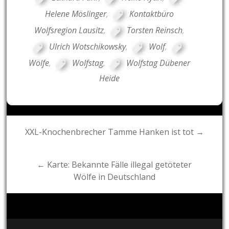
Helene Möslinger
,
Kontaktbüro
Wolfsregion Lausitz
,
Torsten Reinsch
,
Ulrich Wotschikowsky
,
Wolf
,
Wölfe
,
Wolfstag
,
Wolfstag Dübener
Heide
Post
XXL-Knochenbrecher Tamme Hanken ist tot →
navigation
← Karte: Bekannte Fälle illegal getöteter
Wölfe in Deutschland