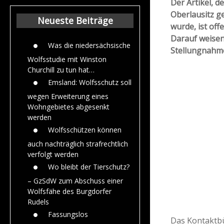
Der Artikel, d
Beiträge aus dem
Oberlausitz g
Jahr 2015
Neueste Beiträge
wurde, ist off
Darauf weisen
Was die niedersächsische
Stellungnahme
Wolfsstudie mit Winston
Churchill zu tun hat…
Emsland: Wolfsschutz soll
wegen Erweiterung eines
Wohngebietes abgesenkt
werden
Wolfsschützen können
auch nachträglich strafrechtlich
verfolgt werden
Wo bleibt der Tierschutz?
– GzSdW zum Abschuss einer
Wolfsfähe des Burgdorfer
Rudels
Fassungslos
Das Kontaktbü