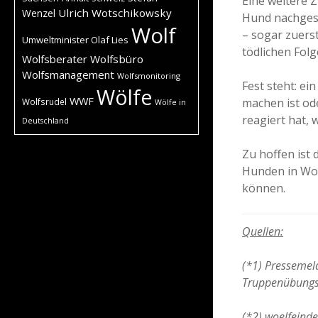
Eine weitere Z
Ulrich Wotschikowsky
Wenzel
Hund nachgeste
Wolf
– sogar zuerst
Umweltminister Olaf Lies
tödlichen Folg
Wolfsberater
Wolfsbüro
Wolfsmanagement
Wolfsmonitoring
Fest steht: ei
Wölfe
WWF
machen ist od
Wolfsrudel
Wölfe in
reagiert hat, w
Deutschland
Zu hoffen ist 
Hunden in Wol
können.
Quellen:
(*1) Pressemel
Truppenübungsp
(*2) woelfeind