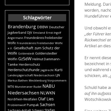
Meldung. Dari
worden, nachd
Hundeführer e
Schlagwörter
Brandenburg
DBBW
Deutscher
Und obwohl es
DJV
Jagdverband
Emsland
Ernst-Ingolf
„der Führer ken
Freundeskreis freilebender
Angermann
Rückwechsel a
Wölfe
Freundeskreis Freilebender Wölfe
Artikel an die
Gesellschaft zum Schutz der
e.V.
Wölfe
Goldenstedter
Goldenstedt
Er nennt dies
GzSdW
Wölfin
Helmut Dammann-
bezeichnet in
Tamke
Herdenschutz
und während d
Kurti
Herdenschutzhunde
Jagdrecht
schicken, als
„
LJN
Landesjägerschaft Niedersachsen
Markus Bathen
Mecklenburg Vorpommern
NABU
MT6
Schuld habe a
Munsteraner Rudel
Niedersachsen
NLWKN
auf ihn aufpass
Olaf Lies
Wotschikowsky
Nordrhein-Westfalen
Sachsen
Pumpak
Problemwolf
Stefan
Sachsen-Anhalt
Schweiz