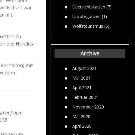
der Wolf dem
Übersichtskarten
(7)
bwildscharf war
er mit
Uncategorized
(1)
Wolfstourismus
(5)
ortlich zu
sion des Hundes
Archive
 Verhalten) mit
August 2021
 werden
Mai 2021
April 2021
Februar 2021
November 2020
nd auf dem
Mai 2020
2018
April 2020
e Fragen um