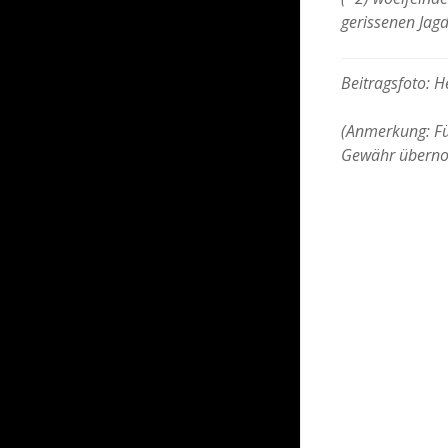
gerissenen Jag
Beitragsfoto: 
(Anmerkung: Für
Gewähr übern