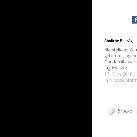
Ähnliche Beiträge
Klarstellung: Vo
getöteter Jagdhu
Oberlausitz war 
Jagdeinsatz
17. März 2018
In "Presseinfor
Bracke
,