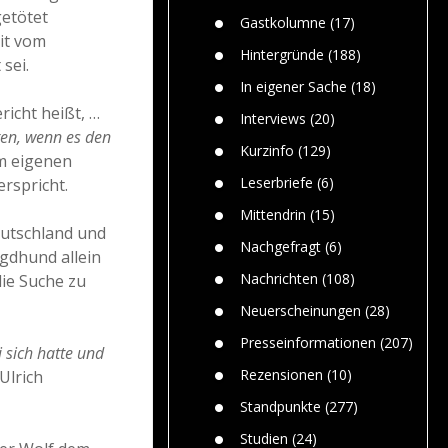
Paolo Mol
n
Gefährlic
getötet
Wolf fasz
Gastkolumne
(17)
Wolfs ge
it vom
dem Men
Hintergründe
(188)
sei.
Jim Bran
In eigener Sache
(18)
Warum W
icht heißt, …
Mensche
Interviews
(20)
gelegentl
gen, wenn es den
Kurzinfo
(129)
em eigenen
Dr. Frank
Die Jagd,
Leserbriefe
(6)
erspricht.
und die J
Mittendrin
(15)
utschland und
Nachgefragt
(6)
gdhund allein
Nachrichten
(108)
die Suche zu
Neuerscheinungen
(28)
Presseinformationen
(207)
 sich hatte und
Rezensionen
(10)
Ulrich
Standpunkte
(277)
Studien
(24)