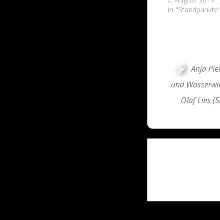
In "Standpunkte
Anja Pie
und Wasserwir
Olaf Lies (
Post
navigati