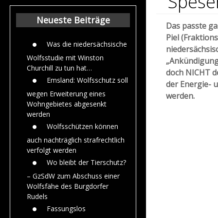
Spese
Beiträge aus dem
Jahr 2015
Neueste Beiträge
Das passte gan
Piel (Fraktio
Was die niedersächsische
niedersächsis
Wolfsstudie mit Winston
„Ankündigungsm
Churchill zu tun hat…
doch NICHT d
Emsland: Wolfsschutz soll
der Energie- 
wegen Erweiterung eines
werden.
Wohngebietes abgesenkt
werden
Wolfsschützen können
auch nachträglich strafrechtlich
verfolgt werden
Wo bleibt der Tierschutz?
– GzSdW zum Abschuss einer
Wolfsfähe des Burgdorfer
Rudels
Fassungslos