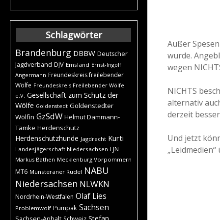
Schlagwörter
Außer Spesen 
Brandenburg
DBBW
Deutscher
wurde. Angebl
DJV
Jagdverband
Emsland
Ernst-Ingolf
wegen NICHT
Freundeskreis freilebender
Angermann
Wölfe
Freundeskreis Freilebender Wölfe
NICHTS beschr
Gesellschaft zum Schutz der
e.V.
alternativ auc
Wölfe
Goldenstedter
Goldenstedt
derzeit besser
GzSdW
Wölfin
Helmut Dammann-
Tamke
Herdenschutz
Und jetzt kön
Kurti
Herdenschutzhunde
Jagdrecht
„Leidmedien“ 
LJN
Landesjägerschaft Niedersachsen
Markus Bathen
Mecklenburg Vorpommern
NABU
MT6
Munsteraner Rudel
Niedersachsen
NLWKN
Olaf Lies
Nordrhein-Westfalen
Sachsen
Pumpak
Problemwolf
Stefan
Sachsen-Anhalt
Schweiz