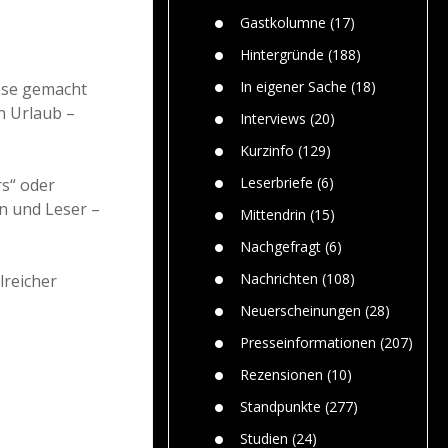
Paolo Mol
n
Gefährlic
Wolf fasz
Gastkolumne
(17)
Wolfs ge
dem Men
Hintergründe
(188)
Jim Bran
In eigener Sache
(18)
ese gemacht
Warum W
n Urlaub –
Mensche
Interviews
(20)
gelegentl
Kurzinfo
(129)
Dr. Frank
Die Jagd,
Leserbriefe
(6)
rs“ oder
und die J
en und Leser –
Mittendrin
(15)
Nachgefragt
(6)
Nachrichten
(108)
lreicher
Neuerscheinungen
(28)
Presseinformationen
(207)
Rezensionen
(10)
Standpunkte
(277)
Studien
(24)