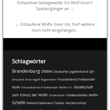
Post
Entlaufene Gehegewölfe: Ein Wolf knurrt
Spaziergänger an →
navigation
← Entlaufene Wölfe: Einer tot, fünf weitere
noch nicht eingefangen…
Schlagwörter
Brandenburg
DBBW
DJV
Deutscher Jagdverband
Freundeskreis freilebender
Emsland
Ernst-Ingolf Angermann
Gesellschaft
Wölfe
Freundeskreis Freilebender Wölfe e.V.
zum Schutz der Wölfe
Goldenstedter Wölfin
Goldenstedt
GzSdW
Helmut Dammann-Tamke
Herdenschutz