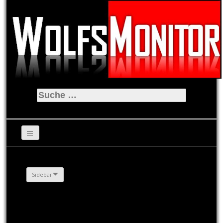
Suche
nach:
Sidebar