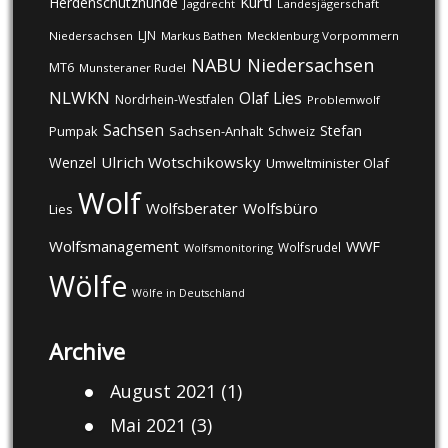
Kurti
Herdenschutzhunde
Jagdrecht
Landesjägerschaft
LJN
Niedersachsen
Markus Bathen
Mecklenburg Vorpommern
NABU
Niedersachsen
MT6
Munsteraner Rudel
NLWKN
Olaf Lies
Nordrhein-Westfalen
Problemwolf
Sachsen
Stefan
Pumpak
Sachsen-Anhalt
Schweiz
Ulrich Wotschikowsky
Wenzel
Umweltminister Olaf
Wolf
Wolfsberater
Wolfsbüro
Lies
Wolfsmanagement
WWF
Wolfsrudel
Wolfsmonitoring
Wölfe
Wölfe in Deutschland
Archive
August 2021
(1)
Mai 2021
(3)