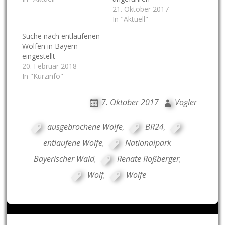
21. Oktober 2017
In "Aktuell"
Suche nach entlaufenen
Wölfen in Bayern
eingestellt
20. Februar 2018
In "Kurzinfo"
7. Oktober 2017
Vogler
ausgebrochene Wölfe
,
BR24
,
entlaufene Wölfe
,
Nationalpark
Bayerischer Wald
,
Renate Roßberger
,
Wolf
,
Wölfe