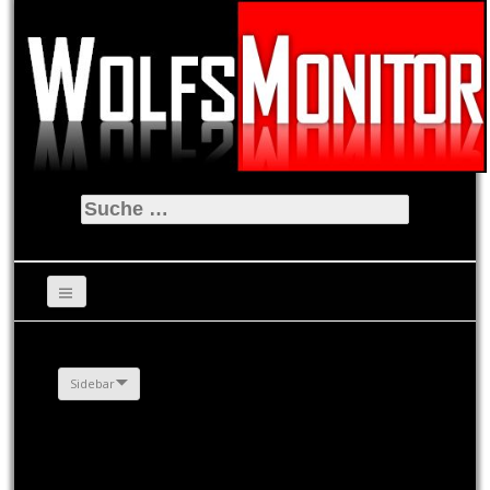
Suche
nach:
Sidebar