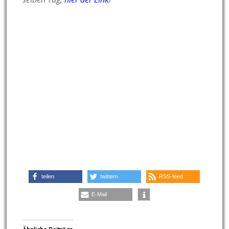
teilen
twittern
RSS-feed
E-Mail