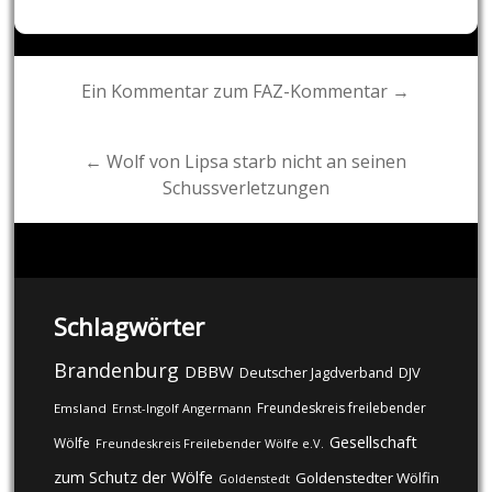
Post
Ein Kommentar zum FAZ-Kommentar →
navigation
← Wolf von Lipsa starb nicht an seinen
Schussverletzungen
Schlagwörter
Brandenburg
DBBW
DJV
Deutscher Jagdverband
Freundeskreis freilebender
Emsland
Ernst-Ingolf Angermann
Gesellschaft
Wölfe
Freundeskreis Freilebender Wölfe e.V.
zum Schutz der Wölfe
Goldenstedter Wölfin
Goldenstedt