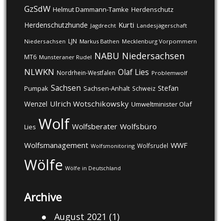
GzSdW
Helmut Dammann-Tamke
Herdenschutz
Kurti
Herdenschutzhunde
Jagdrecht
Landesjägerschaft
LJN
Niedersachsen
Markus Bathen
Mecklenburg Vorpommern
NABU
Niedersachsen
MT6
Munsteraner Rudel
NLWKN
Olaf Lies
Nordrhein-Westfalen
Problemwolf
Sachsen
Stefan
Pumpak
Sachsen-Anhalt
Schweiz
Ulrich Wotschikowsky
Wenzel
Umweltminister Olaf
Wolf
Wolfsberater
Wolfsbüro
Lies
Wolfsmanagement
WWF
Wolfsrudel
Wolfsmonitoring
Wölfe
Wölfe in Deutschland
Archive
August 2021
(1)