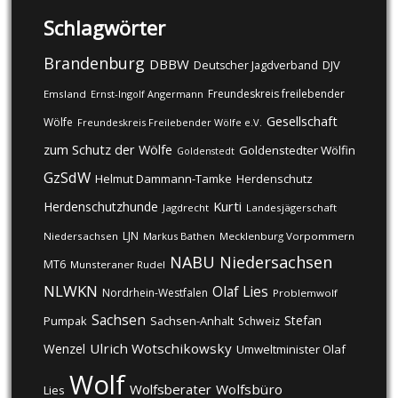
Schlagwörter
Brandenburg
DBBW
DJV
Deutscher Jagdverband
Freundeskreis freilebender
Emsland
Ernst-Ingolf Angermann
Gesellschaft
Wölfe
Freundeskreis Freilebender Wölfe e.V.
zum Schutz der Wölfe
Goldenstedter Wölfin
Goldenstedt
GzSdW
Helmut Dammann-Tamke
Herdenschutz
Kurti
Herdenschutzhunde
Jagdrecht
Landesjägerschaft
LJN
Niedersachsen
Markus Bathen
Mecklenburg Vorpommern
NABU
Niedersachsen
MT6
Munsteraner Rudel
NLWKN
Olaf Lies
Nordrhein-Westfalen
Problemwolf
Sachsen
Stefan
Pumpak
Sachsen-Anhalt
Schweiz
Ulrich Wotschikowsky
Wenzel
Umweltminister Olaf
Wolf
Wolfsberater
Wolfsbüro
Lies