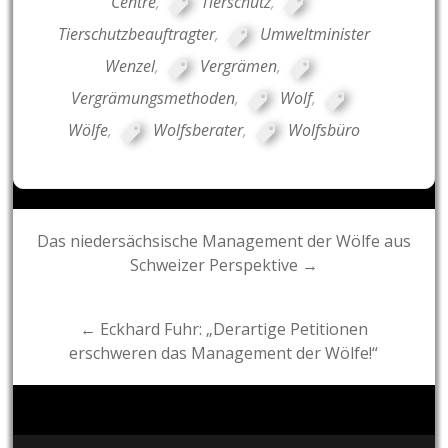
Centre
,
Tierschutz
,
Tierschutzbeauftragter
,
Umweltminister
Wenzel
,
Vergrämen
,
Vergrämungsmethoden
,
Wolf
,
Wölfe
,
Wolfsberater
,
Wolfsbüro
Post
Das niedersächsische Management der Wölfe aus
Schweizer Perspektive →
navigation
← Eckhard Fuhr: „Derartige Petitionen
erschweren das Management der Wölfe!“