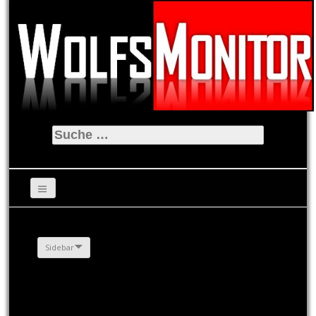
Suche
nach:
Sidebar