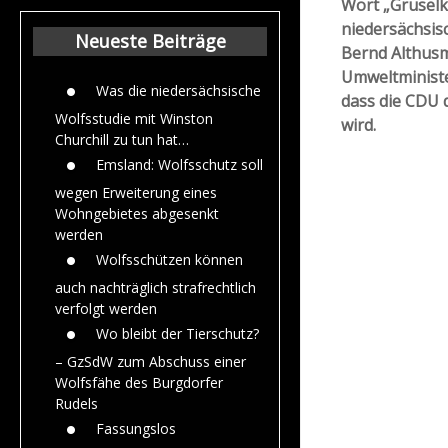
Wort „Gruselk
Beiträge aus dem
niedersächsis
Jahr 2015
Neueste Beiträge
Bernd Althus
Umweltministe
Was die niedersächsische
dass die CDU 
Wolfsstudie mit Winston
wird.
Churchill zu tun hat…
Emsland: Wolfsschutz soll
wegen Erweiterung eines
Wohngebietes abgesenkt
werden
Wolfsschützen können
auch nachträglich strafrechtlich
verfolgt werden
Wo bleibt der Tierschutz?
– GzSdW zum Abschuss einer
Wolfsfähe des Burgdorfer
Rudels
Fassungslos