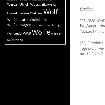
Ulrich Wotschikowsky
Wenzel
Quellen:
Wolf
Umweltminister Olaf Lies
Wolfsberater
Wolfsbüro
(*1) NOZ, www.
Wolfsmanagement
Wolfsjagd – Al
Wolfsmonitoring
Wölfe
12.9.2017,
hier
WWF
Wolfsrudel
Wölfe in
Deutschland
(*2) Rundblick 
TagesKolumne k
am 12.9.2017,