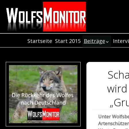
Startseite
Start 2015
Beiträge
Interv
Inter
Beiträge aus dem
Jahr 2021
Inter
Beiträge aus dem
Inter
Jahr 2020
Scha
Beiträge aus dem
Jahr 2019
wird
Beiträge aus dem
Jahr 2018
„Gru
Beiträge aus de
Jahr 2017
Unter Wolfsb
Beiträge aus dem
Artenschützer
Jahr 2016