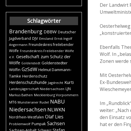
Der Landwirt 
Umweltministe
Schlagwörter
Oesterhelweg 
Brandenburg
DBBW
Deutscher
„konstruierte
DJV
Jagdverband
Emsland
Ernst-Ingolf
Freundeskreis freilebender
Angermann
Ebenfalls The
Wölfe
Freundeskreis Freilebender Wölfe
Wolf. In „bela
Gesellschaft zum Schutz der
e.V.
Zonen werde si
Wölfe
Goldenstedter
Goldenstedt
GzSdW
Wölfin
Helmut Dammann-
Mit Oesterhel
Tamke
Herdenschutz
Ex-Bundeswehr
Kurti
Herdenschutzhunde
Jagdrecht
Wieschemeyer a
LJN
Landesjägerschaft Niedersachsen
Markus Bathen
Mecklenburg Vorpommern
NABU
MT6
Im „Rundblick
Munsteraner Rudel
Niedersachsen
NLWKN
weiter: „Nach
Olaf Lies
den Einsatz v
Nordrhein-Westfalen
Sachsen
hat er den Fin
Pumpak
Problemwolf
Stefan
Sachsen-Anhalt
Schweiz