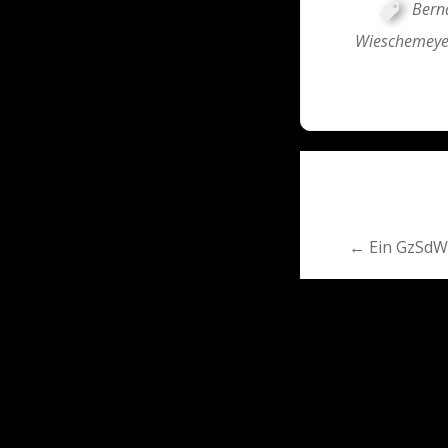
Bern
Wieschemeye
Post
navigati
← Ein GzSdW