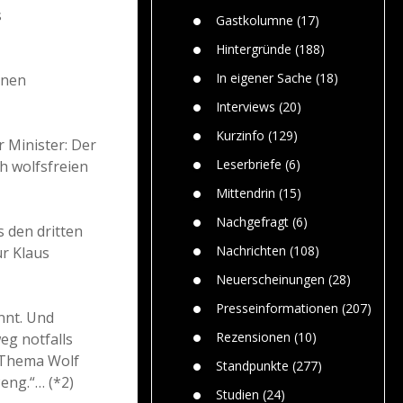
Paolo Mol
n
Gefährlic
s
Wolf fasz
Gastkolumne
(17)
Wolfs ge
dem Men
Hintergründe
(188)
Jim Bran
In eigener Sache
(18)
ünen
Warum W
Mensche
Interviews
(20)
gelegentl
Kurzinfo
(129)
 Minister: Der
Dr. Frank
Die Jagd,
Leserbriefe
(6)
h wolfsfreien
und die J
Mittendrin
(15)
Nachgefragt
(6)
 den dritten
Nachrichten
(108)
r Klaus
Neuerscheinungen
(28)
Presseinformationen
(207)
nnt. Und
Rezensionen
(10)
eg notfalls
m Thema Wolf
Standpunkte
(277)
eng.“… (*2)
Studien
(24)