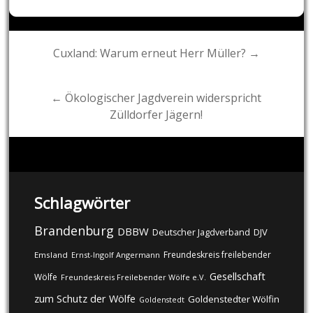
Post
Cuxland: Warum erneut Herr Müller? →
navigation
← Ökologischer Jagdverein widerspricht
Zülldorfer Jägern!
Schlagwörter
Brandenburg
DBBW
DJV
Deutscher Jagdverband
Freundeskreis freilebender
Emsland
Ernst-Ingolf Angermann
Gesellschaft
Wölfe
Freundeskreis Freilebender Wölfe e.V.
zum Schutz der Wölfe
Goldenstedter Wölfin
Goldenstedt