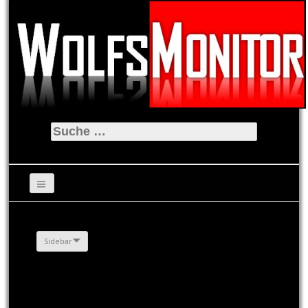
Suche
nach:
Sidebar