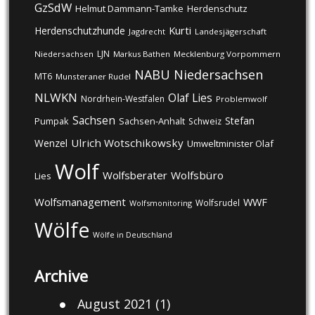
GzSdW
Helmut Dammann-Tamke
Herdenschutz
Kurti
Herdenschutzhunde
Jagdrecht
Landesjägerschaft
LJN
Niedersachsen
Markus Bathen
Mecklenburg Vorpommern
NABU
Niedersachsen
MT6
Munsteraner Rudel
NLWKN
Olaf Lies
Nordrhein-Westfalen
Problemwolf
Sachsen
Stefan
Pumpak
Sachsen-Anhalt
Schweiz
Ulrich Wotschikowsky
Wenzel
Umweltminister Olaf
Wolf
Wolfsberater
Wolfsbüro
Lies
Wolfsmanagement
WWF
Wolfsrudel
Wolfsmonitoring
Wölfe
Wölfe in Deutschland
Archive
August 2021
(1)