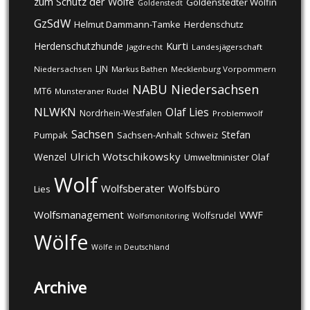
zum Schutz der Wölfe
Goldenstedter Wölfin
Goldenstedt
GzSdW
Helmut Dammann-Tamke
Herdenschutz
Kurti
Herdenschutzhunde
Jagdrecht
Landesjägerschaft
LJN
Niedersachsen
Markus Bathen
Mecklenburg Vorpommern
NABU
Niedersachsen
MT6
Munsteraner Rudel
NLWKN
Olaf Lies
Nordrhein-Westfalen
Problemwolf
Sachsen
Stefan
Pumpak
Sachsen-Anhalt
Schweiz
Ulrich Wotschikowsky
Wenzel
Umweltminister Olaf
Wolf
Wolfsberater
Wolfsbüro
Lies
Wolfsmanagement
WWF
Wolfsrudel
Wolfsmonitoring
Wölfe
Wölfe in Deutschland
Archive