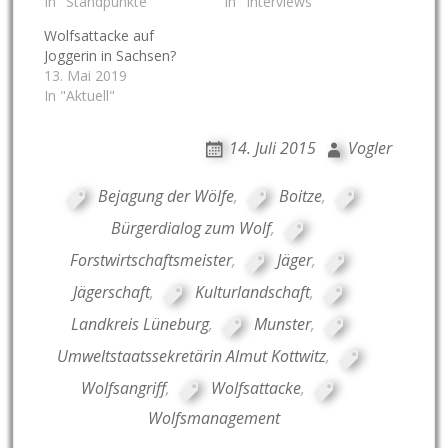
In "Standpunkte"
In "Interviews"
Wolfsattacke auf
Joggerin in Sachsen?
13. Mai 2019
In "Aktuell"
14. Juli 2015
Vogler
Bejagung der Wölfe
,
Boitze
,
Bürgerdialog zum Wolf
,
Forstwirtschaftsmeister
,
Jäger
,
Jägerschaft
,
Kulturlandschaft
,
Landkreis Lüneburg
,
Munster
,
Umweltstaatssekretärin Almut Kottwitz
,
Wolfsangriff
,
Wolfsattacke
,
Wolfsmanagement