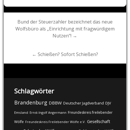
Post
Bund der Steuerzahler bezeichnet das neue
Wolfsbüro als „Einrichtung mit fragwürdigem
navigation
Nutzen“! →
← Schießen? Sofort Schießen?
Schlagwörter
Brandenburg
DBBW
DJV
Deutscher Jagdverband
Freundeskreis freilebender
Emsland
Ernst-Ingolf Angermann
Gesellschaft
Wölfe
Freundeskreis Freilebender Wölfe e.V.