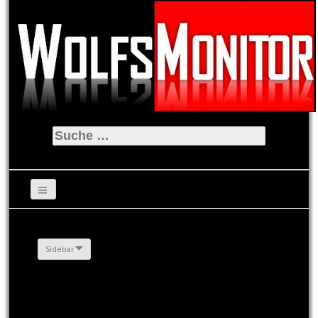
Suche
nach:
Sidebar