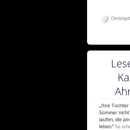
Christop
Lese
Ka
Ah
„Ihre Tochter 
Sommer nicht 
laufen, die a
leben.“
So sch