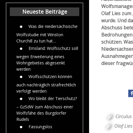
Beiträge aus de
Wolfsmanagem
Jahr 2015
Neueste Beiträge
Olaf Lies zum
wurde. Und da
Was die niedersächsische
Abschuss bete
Bedrohungen 
Wolfsstudie mit Winston
Churchill zu tun hat…
schützen.
Was 
Emsland: Wolfsschutz soll
Niedersachsen
Ausnahmegeneh
wegen Erweiterung eines
dieser fragwür
Wohngebietes abgesenkt
werden
Wolfsschützen können
auch nachträglich strafrechtlich
verfolgt werden
Wo bleibt der Tierschutz?
– GzSdW zum Abschuss einer
Wolfsfähe des Burgdorfer
Circulus
Rudels
Olaf Lies
Fassungslos