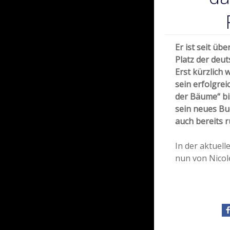
Er ist seit üb
Platz der deut
Erst kürzlich 
sein erfolgre
der Bäume“ bi
sein neues Bu
auch bereits r
In der aktuel
nun von Nicol