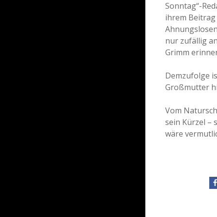
Sonntag“-Reda
ihrem Beitrag
Ahnungslosen“ 
nur zufällig 
Grimm erinner
Demzufolge is
Großmutter hi
Vom Naturschu
sein Kürzel –
wäre vermutli