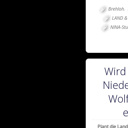
Brehloh
,
LAND & 
NINA-Stu
Wird 
Nied
Wol
Plant die Lan