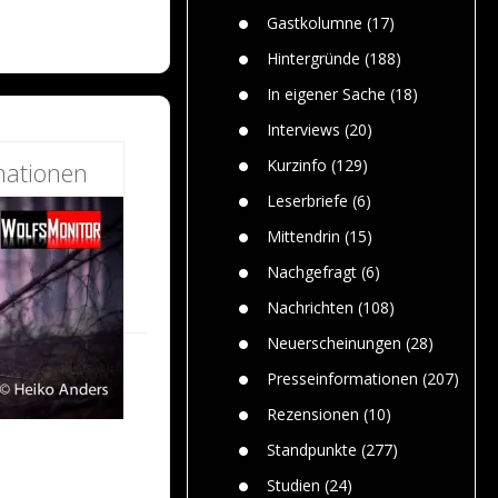
n
Gefährlic
Wolf faszi
Gastkolumne
(17)
Wolfs ge
dem Men
Hintergründe
(188)
Jim Bran
In eigener Sache
(18)
Warum W
Mensche
Interviews
(20)
gelegentl
Kurzinfo
(129)
mationen
Dr. Frank
Die Jagd,
Leserbriefe
(6)
und die J
Mittendrin
(15)
Nachgefragt
(6)
Nachrichten
(108)
Neuerscheinungen
(28)
Presseinformationen
(207)
Rezensionen
(10)
Standpunkte
(277)
Studien
(24)