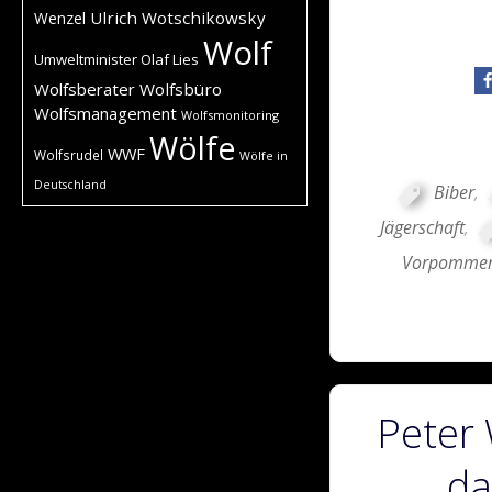
Ulrich Wotschikowsky
Wenzel
Wolf
Umweltminister Olaf Lies
Wolfsberater
Wolfsbüro
Wolfsmanagement
Wolfsmonitoring
Wölfe
WWF
Wolfsrudel
Wölfe in
Deutschland
Biber
,
Jägerschaft
,
Vorpomme
Peter
da