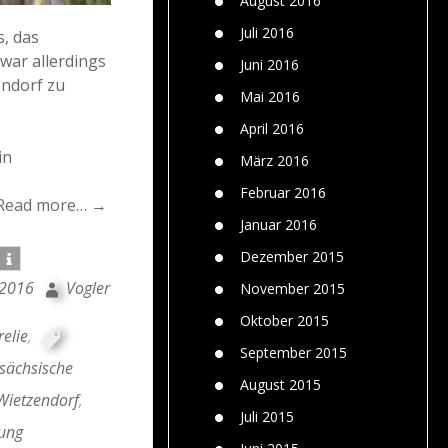
August 2016
Juli 2016
, das
war allerdings
Juni 2016
endorf zu
Mai 2016
April 2016
in
März 2016
Februar 2016
Read more… →
Januar 2016
Dezember 2015
 2016
Vogler
November 2015
Oktober 2015
relie
,
September 2015
sächsische
August 2015
Wietzendorf
,
Juli 2015
ung