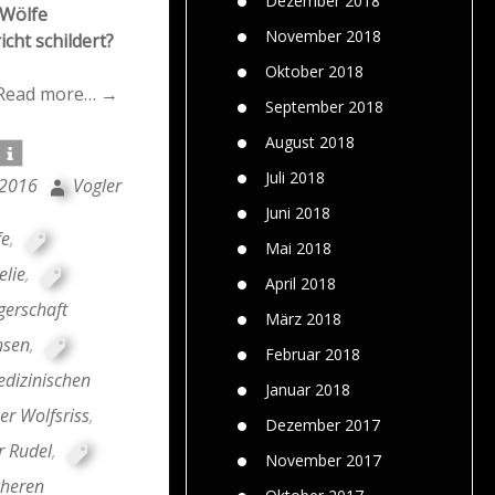
Dezember 2018
 Wölfe
November 2018
cht schildert?
Oktober 2018
Read more… →
September 2018
August 2018
Juli 2018
 2016
Vogler
Juni 2018
fe
,
Mai 2018
elie
,
April 2018
gerschaft
März 2018
hsen
,
Februar 2018
edizinischen
Januar 2018
er Wolfsriss
,
Dezember 2017
r Rudel
,
November 2017
cheren