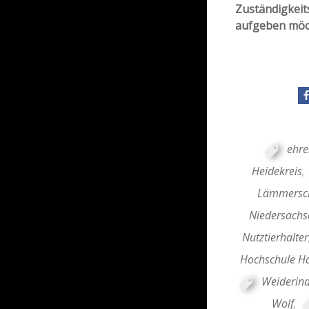
Zuständigkeit
aufgeben möcht
ehre
Heidekreis
,
Lämmersch
Niedersachs
Nutztierhalter
Hochschule H
Weiderin
Wolf
,