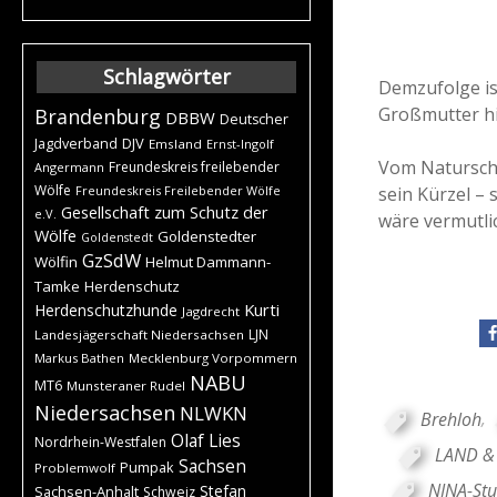
Schlagwörter
Demzufolge is
Großmutter hi
Brandenburg
DBBW
Deutscher
DJV
Jagdverband
Emsland
Ernst-Ingolf
Vom Naturschu
Freundeskreis freilebender
Angermann
Wölfe
sein Kürzel –
Freundeskreis Freilebender Wölfe
Gesellschaft zum Schutz der
e.V.
wäre vermutli
Wölfe
Goldenstedter
Goldenstedt
GzSdW
Wölfin
Helmut Dammann-
Tamke
Herdenschutz
Kurti
Herdenschutzhunde
Jagdrecht
LJN
Landesjägerschaft Niedersachsen
Markus Bathen
Mecklenburg Vorpommern
NABU
MT6
Munsteraner Rudel
Niedersachsen
NLWKN
Brehloh
,
Olaf Lies
Nordrhein-Westfalen
LAND & 
Sachsen
Pumpak
Problemwolf
NINA-Stu
Stefan
Sachsen-Anhalt
Schweiz