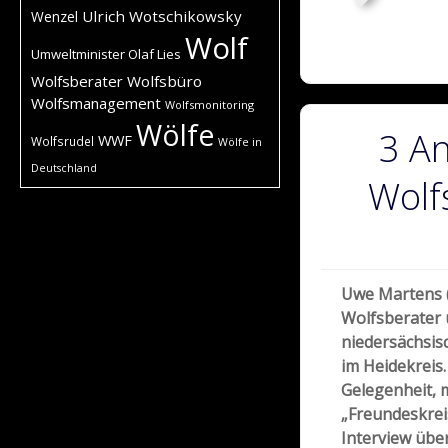
Ulrich Wotschikowsky
Wenzel
Wolf
Umweltminister Olaf Lies
Wolfsberater
Wolfsbüro
Wolfsmanagement
Wolfsmonitoring
Wölfe
3 A
WWF
Wolfsrudel
Wölfe in
Deutschland
Wolf
Uwe Martens (
Wolfsberater 
niedersächsis
im Heidekreis
Gelegenheit, 
„Freundeskreis
Interview über