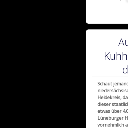
A
Kuhh
d
Schaut jemand
niedersächsis
Heidekreis, da
dieser staatl
etwas über 4.
Lüneburger H
vornehmlich a