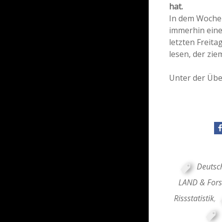
hat.
In dem Wochen
immerhin eine
letzten Freita
lesen, der zie
Unter der Übe
Deutsc
LAND & Fors
Rissstatistik
,