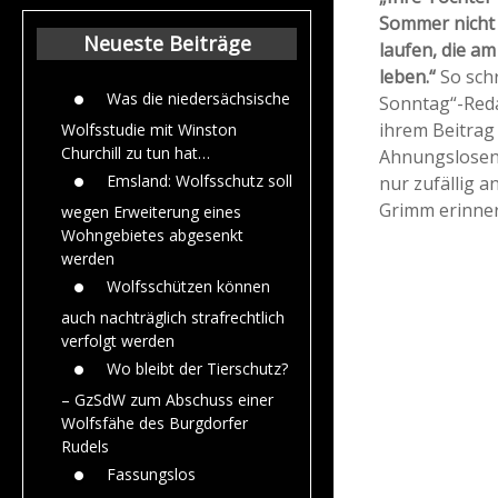
Beiträge aus de
Sommer nicht 
Jahr 2015
Neueste Beiträge
laufen, die a
leben.“
So sch
Was die niedersächsische
Sonntag“-Reda
ihrem Beitrag
Wolfsstudie mit Winston
Churchill zu tun hat…
Ahnungslosen“ 
Emsland: Wolfsschutz soll
nur zufällig 
Grimm erinner
wegen Erweiterung eines
Wohngebietes abgesenkt
werden
Wolfsschützen können
auch nachträglich strafrechtlich
verfolgt werden
Wo bleibt der Tierschutz?
– GzSdW zum Abschuss einer
Wolfsfähe des Burgdorfer
Rudels
Fassungslos