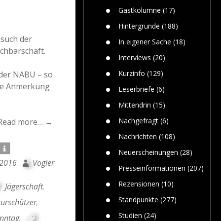
n
Gefährlic
Wolf faszi
Gastkolumne
(17)
Wolfs ge
dem Men
Hintergründe
(188)
Jim Bran
esuch der
In eigener Sache
(18)
Warum W
chbarschaft.
Mensche
Interviews
(20)
gelegentl
Kurzinfo
(129)
 der NABU – so
Dr. Frank
ese Anmerkung
Die Jagd,
Leserbriefe
(6)
und die J
Mittendrin
(15)
Nachgefragt
(6)
Read more… →
Nachrichten
(108)
Neuerscheinungen
(28)
 2016
Vogler
Presseinformationen
(207)
Rezensionen
(10)
Jägerschaft
,
Standpunkte
(277)
urschützer
,
Studien
(24)
nntag
,