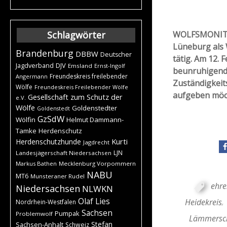
WOLFSMONITOR:
Schlagwörter
Lüneburg als 
Brandenburg
DBBW
Deutscher
tätig. Am 12. 
DJV
Jagdverband
Emsland
Ernst-Ingolf
beunruhigende
Freundeskreis freilebender
Angermann
Zuständigkeit
Wölfe
Freundeskreis Freilebender Wölfe
aufgeben möcht
Gesellschaft zum Schutz der
e.V.
Wölfe
Goldenstedter
Goldenstedt
GzSdW
Wölfin
Helmut Dammann-
Tamke
Herdenschutz
Kurti
Herdenschutzhunde
Jagdrecht
LJN
Landesjägerschaft Niedersachsen
Markus Bathen
Mecklenburg Vorpommern
NABU
MT6
Munsteraner Rudel
ehre
Niedersachsen
NLWKN
Olaf Lies
Heidekreis
,
Nordrhein-Westfalen
Sachsen
Pumpak
Problemwolf
Lämmersch
Stefan
Sachsen-Anhalt
Schweiz