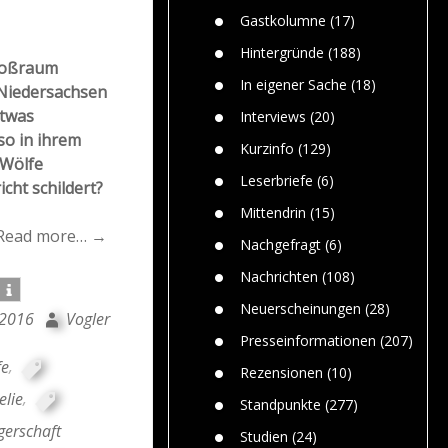
n
Gefährlic
Wolf faszi
Gastkolumne
(17)
Wolfs ge
dem Men
Hintergründe
(188)
Großraum
Jim Bran
In eigener Sache
(18)
 Niedersachsen
Warum W
Mensche
etwas
Interviews
(20)
gelegentl
so in ihrem
Kurzinfo
(129)
Dr. Frank
 Wölfe
Die Jagd,
Leserbriefe
(6)
cht schildert?
und die J
Mittendrin
(15)
Read more… →
Nachgefragt
(6)
Nachrichten
(108)
Neuerscheinungen
(28)
 2016
Vogler
Presseinformationen
(207)
fe
,
Rezensionen
(10)
elie
,
Standpunkte
(277)
gerschaft
Studien
(24)