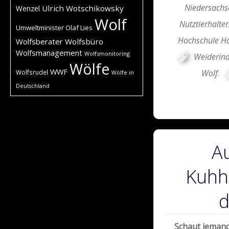
Niedersachs
Ulrich Wotschikowsky
Wenzel
Wolf
Nutztierhalter
Umweltminister Olaf Lies
Hochschule H
Wolfsberater
Wolfsbüro
Wolfsmanagement
Wolfsmonitoring
Weiderin
Wölfe
WWF
Wolf
,
Wolfsrudel
Wölfe in
Deutschland
A
Kuhh
d
Schaut jemand