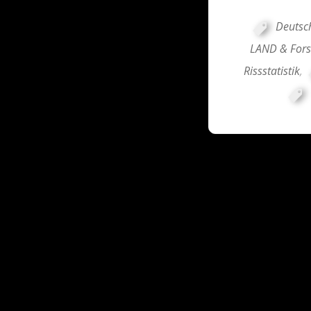
Deutsc
LAND & Fors
Rissstatistik
,