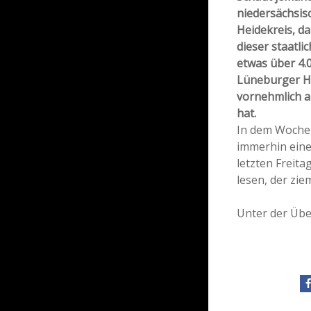
niedersächsis
Heidekreis, da
dieser staatl
etwas über 4.
Lüneburger H
vornehmlich a
hat.
In dem Wochen
immerhin eine
letzten Freita
lesen, der zie
Unter der Übe