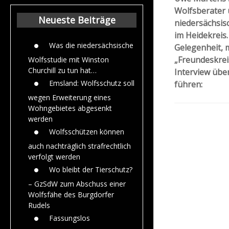
Beiträge aus de
Wolfsberater 
Jahr 2015
Neueste Beiträge
niedersächsis
im Heidekreis
Was die niedersächsische
Gelegenheit, 
„Freundeskreis
Wolfsstudie mit Winston
Churchill zu tun hat…
Interview über
Emsland: Wolfsschutz soll
führen:
wegen Erweiterung eines
Wohngebietes abgesenkt
werden
Wolfsschützen können
auch nachträglich strafrechtlich
verfolgt werden
Wo bleibt der Tierschutz?
– GzSdW zum Abschuss einer
Wolfsfähe des Burgdorfer
Rudels
Fassungslos