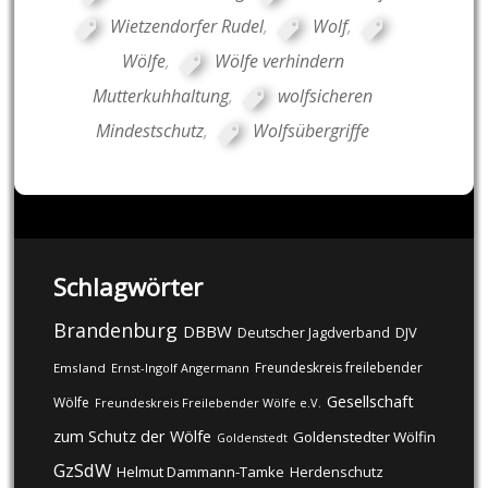
Wietzendorfer Rudel
,
Wolf
,
Wölfe
,
Wölfe verhindern
Mutterkuhhaltung
,
wolfsicheren
Mindestschutz
,
Wolfsübergriffe
Schlagwörter
Brandenburg
DBBW
DJV
Deutscher Jagdverband
Freundeskreis freilebender
Emsland
Ernst-Ingolf Angermann
Gesellschaft
Wölfe
Freundeskreis Freilebender Wölfe e.V.
zum Schutz der Wölfe
Goldenstedter Wölfin
Goldenstedt
GzSdW
Helmut Dammann-Tamke
Herdenschutz