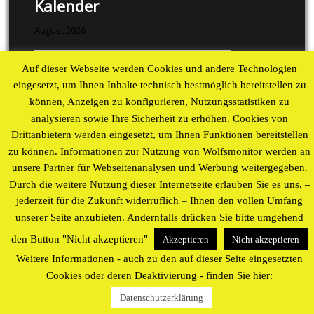
Kalender
August 2026
M
D
M
D
F
S
S
Auf dieser Webseite werden Cookies und andere Technologien
1
2
eingesetzt, um Ihnen Inhalte technisch bestmöglich bereitstellen zu
3
4
5
6
7
8
9
können, Anzeigen zu konfigurieren, Nutzungsstatistiken zu
10
11
12
13
14
15
16
analysieren sowie Ihre Sicherheit zu erhöhen. Cookies von
17
18
19
20
21
22
23
Drittanbietern werden eingesetzt, um Ihnen Funktionen bereitstellen
24
25
26
27
28
29
30
zu können. Informationen zur Nutzung von Wolfsmonitor werden an
unsere Partner für Webseitenanalysen und Werbung weitergegeben.
31
Durch die weitere Nutzung dieser Internetseite erlauben Sie es uns, –
« Aug
jederzeit für die Zukunft widerruflich – Ihnen den vollen Umfang
Proudly powered by WordPress
theme by
WP Blogs
unserer Seite anzubieten. Andernfalls drücken Sie bitte umgehend
den Button "Nicht akzeptieren"
Akzeptieren
Nicht akzeptieren
Weitere Informationen - auch zu den auf dieser Seite eingesetzten
Cookies oder deren Deaktivierung - finden Sie hier:
Datenschutzerklärung