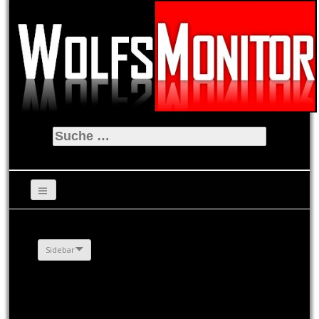
Suche
nach:
Sidebar