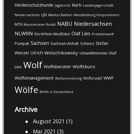
Kurti
Herdenschutzhunde
Jagdrecht
Landesjägerschaft
LJN
Niedersachsen
Markus Bathen
Mecklenburg Vorpommern
NABU
Niedersachsen
MT6
Munsteraner Rudel
NLWKN
Olaf Lies
Nordrhein-Westfalen
Problemwolf
Sachsen
Stefan
Pumpak
Sachsen-Anhalt
Schweiz
Ulrich Wotschikowsky
Wenzel
Umweltminister Olaf
Wolf
Wolfsberater
Wolfsbüro
Lies
Wolfsmanagement
WWF
Wolfsrudel
Wolfsmonitoring
Wölfe
Wölfe in Deutschland
Archive
August 2021
(1)
Mai 2021
(3)