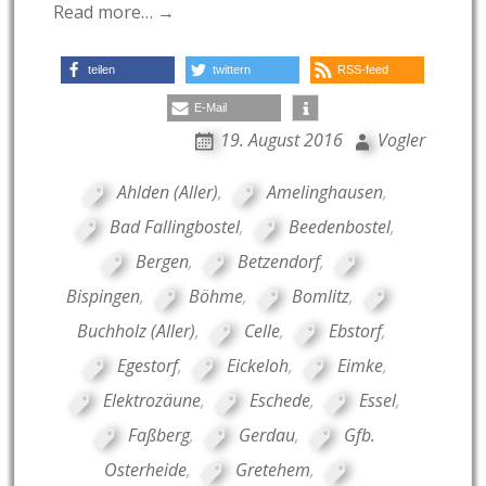
Read more… →
teilen
twittern
RSS-feed
E-Mail
19. August 2016
Vogler
Ahlden (Aller)
,
Amelinghausen
,
Bad Fallingbostel
,
Beedenbostel
,
Bergen
,
Betzendorf
,
Bispingen
,
Böhme
,
Bomlitz
,
Buchholz (Aller)
,
Celle
,
Ebstorf
,
Egestorf
,
Eickeloh
,
Eimke
,
Elektrozäune
,
Eschede
,
Essel
,
Faßberg
,
Gerdau
,
Gfb.
Osterheide
,
Gretehem
,