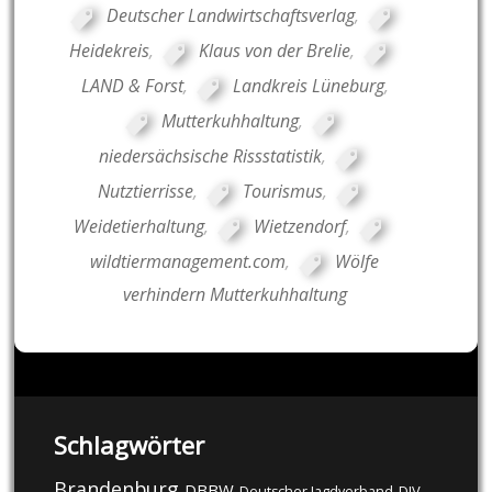
Deutscher Landwirtschaftsverlag
,
Heidekreis
,
Klaus von der Brelie
,
LAND & Forst
,
Landkreis Lüneburg
,
Mutterkuhhaltung
,
niedersächsische Rissstatistik
,
Nutztierrisse
,
Tourismus
,
Weidetierhaltung
,
Wietzendorf
,
wildtiermanagement.com
,
Wölfe
verhindern Mutterkuhhaltung
Schlagwörter
Brandenburg
DBBW
DJV
Deutscher Jagdverband