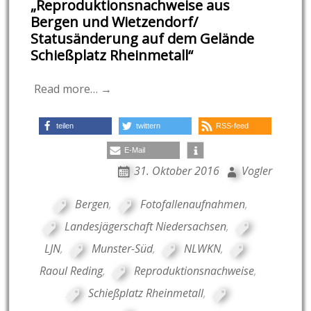
„Reproduktionsnachweise aus
Bergen und Wietzendorf/
Statusänderung auf dem Gelände
Schießplatz Rheinmetall“
Read more… →
teilen
twittern
RSS-feed
E-Mail
31. Oktober 2016
Vogler
Bergen
,
Fotofallenaufnahmen
,
Landesjägerschaft Niedersachsen
,
LJN
,
Munster-Süd
,
NLWKN
,
Raoul Reding
,
Reproduktionsnachweise
,
Schießplatz Rheinmetall
,