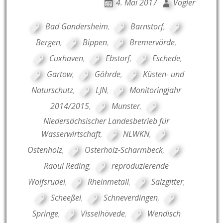
4. Mai 2017
Vogler
Bad Gandersheim
,
Barnstorf
,
Bergen
,
Bippen
,
Bremervörde
,
Cuxhaven
,
Ebstorf
,
Eschede
,
Gartow
,
Göhrde
,
Küsten- und
Naturschutz
,
LJN
,
Monitoringjahr
2014/2015
,
Munster
,
Niedersächsischer Landesbetrieb für
Wasserwirtschaft
,
NLWKN
,
Ostenholz
,
Osterholz-Scharmbeck
,
Raoul Reding
,
reproduzierende
Wolfsrudel
,
Rheinmetall
,
Salzgitter
,
Scheeßel
,
Schneverdingen
,
Springe
,
Visselhövede
,
Wendisch