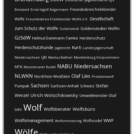
Freundeskreis freilebender
Emsland
Ernst-Ingolf Angermann
Gesellschaft
Wölfe
Freundeskreis Freilebender Wölfe e.V.
zum Schutz der Wölfe
Goldenstedter Wölfin
Goldenstedt
GzSdW
Helmut Dammann-Tamke
Herdenschutz
Kurti
Herdenschutzhunde
Jagdrecht
Landesjägerschaft
LJN
Niedersachsen
Markus Bathen
Mecklenburg Vorpommern
NABU
Niedersachsen
MT6
Munsteraner Rudel
NLWKN
Olaf Lies
Nordrhein-Westfalen
Problemwolf
Sachsen
Stefan
Pumpak
Sachsen-Anhalt
Schweiz
Ulrich Wotschikowsky
Wenzel
Umweltminister Olaf
Wolf
Wolfsberater
Wolfsbüro
Lies
Wolfsmanagement
WWF
Wolfsrudel
Wolfsmonitoring
Wölfe