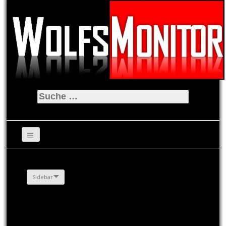
Suche
nach:
Sidebar