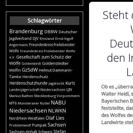
Steht 
Schlagwörter
Brandenburg
DBBW
Deutscher
DJV
Jagdverband
Emsland
Ernst-Ingolf
Deut
Freundeskreis freilebender
Angermann
Wölfe
Freundeskreis Freilebender Wölfe
den I
Gesellschaft zum Schutz der
e.V.
Wölfe
Goldenstedter
Goldenstedt
L
GzSdW
Wölfin
Helmut Dammann-
Tamke
Herdenschutz
Kurti
Herdenschutzhunde
Jagdrecht
Ob es „überras
LJN
Landesjägerschaft Niedersachsen
Walter Heidl, 
Markus Bathen
Mecklenburg Vorpommern
Bayerischen 
NABU
MT6
Munsteraner Rudel
feststellte, d
Niedersachsen
NLWKN
des Wolfes de
Olaf Lies
Nordrhein-Westfalen
Landwirte stehe
Sachsen
Pumpak
Problemwolf
Stefan
Sachsen-Anhalt
Schweiz