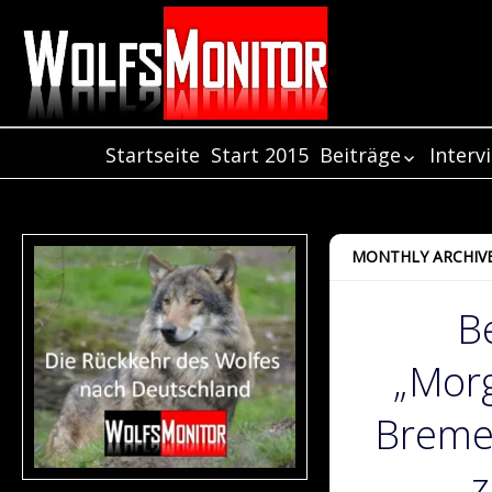
Startseite
Start 2015
Beiträge
Interv
Beiträge aus de
Inter
Jahr 2021
Inter
Beiträge aus de
Inter
MONTHLY ARCHIVE
Jahr 2020
Beiträge aus de
B
Jahr 2019
Beiträge aus de
„Mor
Jahr 2018
Beiträge aus de
Jahr 2017
Breme
Beiträge aus de
Jahr 2016
z