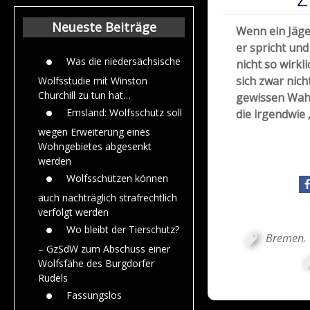
Beiträge aus de
Jahr 2015
Neueste Beiträge
Wenn ein Jäge
er spricht un
Was die niedersächsische
nicht so wirkli
sich zwar nich
Wolfsstudie mit Winston
Churchill zu tun hat…
gewissen Wahr
Emsland: Wolfsschutz soll
die irgendwie
wegen Erweiterung eines
Wohngebietes abgesenkt
werden
Wolfsschützen können
auch nachträglich strafrechtlich
verfolgt werden
Wo bleibt der Tierschutz?
Bremen
,
– GzSdW zum Abschuss einer
Wolfsfähe des Burgdorfer
Rudels
Fassungslos