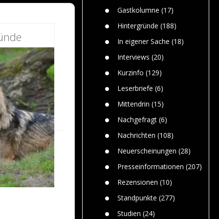
n
Gefährlic
Wolf faszi
Gastkolumne
(17)
Wolfs ge
dem Men
Hintergründe
(188)
ründe
Jim Bran
In eigener Sache
(18)
Warum W
Mensche
Interviews
(20)
gelegentl
Kurzinfo
(129)
Dr. Frank
Die Jagd,
Leserbriefe
(6)
und die J
Mittendrin
(15)
Nachgefragt
(6)
Nachrichten
(108)
Neuerscheinungen
(28)
Presseinformationen
(207)
Rezensionen
(10)
Standpunkte
(277)
Studien
(24)