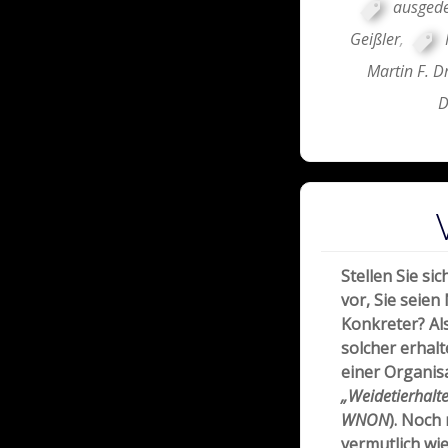
ausgede
Geißler
,
Martin F. D
D
Stellen Sie s
vor, Sie seien
Konkreter? Al
solcher erhalt
einer Organi
„Weidetierhalt
WNON
). Noch
vermutlich wi