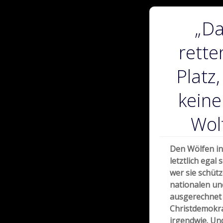
„Da
rette
Platz
keine
Wol
Den Wölfen in
letztlich egal
wer sie schütz
nationalen un
ausgerechnet 
Christdemokra
irgendwie. Und 