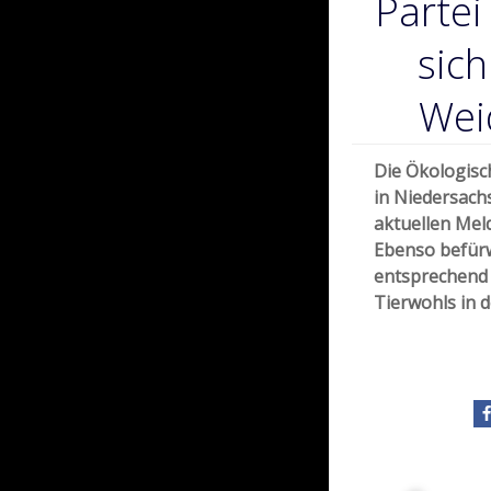
Partei
sich
Wei
Die Ökologisc
in Niedersach
aktuellen Mel
Ebenso befürw
entsprechend 
Tierwohls in d