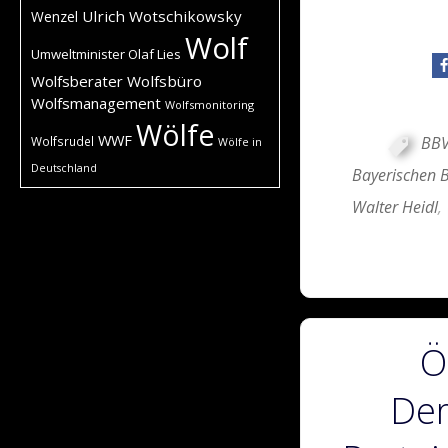
Ulrich Wotschikowsky
Wenzel
Wolf
Umweltminister Olaf Lies
Wolfsberater
Wolfsbüro
Wolfsmanagement
Wolfsmonitoring
Wölfe
WWF
BB
Wolfsrudel
Wölfe in
Deutschland
Bayerischen 
Walter Heidl
,
Ö
Dem