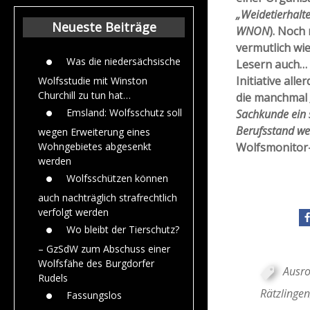
Beiträge aus de
„Weidetierhalt
Jahr 2015
Neueste Beiträge
WNON
). Noch
vermutlich wi
Was die niedersächsische
Lesern auch… .
Initiative all
Wolfsstudie mit Winston
Churchill zu tun hat…
die manchmal
Emsland: Wolfsschutz soll
Sachkunde ein s
Berufsstand we
wegen Erweiterung eines
Wolfsmonitor-
Wohngebietes abgesenkt
werden
Wolfsschützen können
auch nachträglich strafrechtlich
verfolgt werden
Wo bleibt der Tierschutz?
– GzSdW zum Abschuss einer
Wolfsfähe des Burgdorfer
Ausro
Rudels
Rätzlingen
Fassungslos