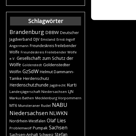
Schlagwörter
Brandenburg
DBBW
Deutscher
DJV
Jagdverband
Emsland
Ernst-Ingolf
Freundeskreis freilebender
Angermann
Wölfe
Freundeskreis Freilebender Wölfe
Gesellschaft zum Schutz der
e.V.
Wölfe
Goldenstedter
Goldenstedt
GzSdW
Wölfin
Helmut Dammann-
Tamke
Herdenschutz
Kurti
Herdenschutzhunde
Jagdrecht
LJN
Landesjägerschaft Niedersachsen
Markus Bathen
Mecklenburg Vorpommern
NABU
MT6
Munsteraner Rudel
Niedersachsen
NLWKN
Olaf Lies
Nordrhein-Westfalen
Sachsen
Pumpak
Problemwolf
Stefan
Sachsen-Anhalt
Schweiz