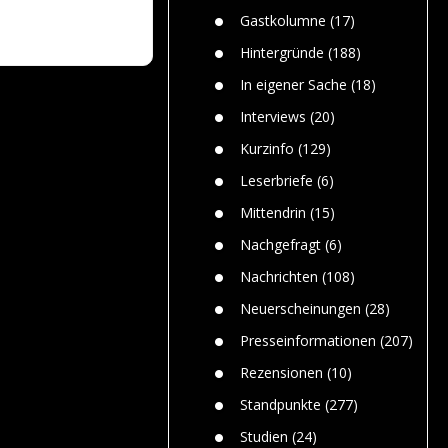
n
Gefährlic
Wolf faszi
Gastkolumne
(17)
Wolfs ge
dem Men
Hintergründe
(188)
Jim Bran
In eigener Sache
(18)
Warum W
Mensche
Interviews
(20)
gelegentl
Kurzinfo
(129)
Dr. Frank
Die Jagd,
Leserbriefe
(6)
und die J
Mittendrin
(15)
Nachgefragt
(6)
Nachrichten
(108)
Neuerscheinungen
(28)
Presseinformationen
(207)
Rezensionen
(10)
Standpunkte
(277)
Studien
(24)