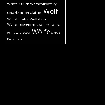
Ulrich Wotschikowsky
Wenzel
Wolf
Umweltminister Olaf Lies
Wolfsberater
Wolfsbüro
Wolfsmanagement
Wolfsmonitoring
Wölfe
WWF
Wolfsrudel
Wölfe in
Deutschland