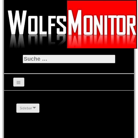
Suche
nach:
Sidebar