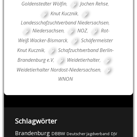
Goldenstedter Wölfin
,
Jochen Rehse
,
Knut Kucznik
,
Landesschafzuchtverband Niedersachsen
,
Niedersachsen
,
NOZ
,
Rot-
Weiß Wacker-Bismarck
,
Schäfermeister
Knut Kucznik
,
Schafzuchtverband Berlin-
Brandenburg e.V
,
Weidetierhalter
,
Weidetierhalter Nordost-Niedersachsen
,
WNON
Schlagwörter
Brandenburg
DBBW
DJV
Deutscher Jagdverband