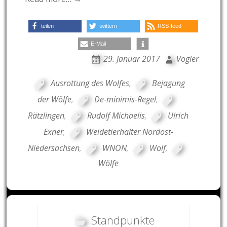
teilen
twittern
RSS-feed
E-Mail
29. Januar 2017
Vogler
Ausrottung des Wolfes
,
Bejagung
der Wölfe
,
De-minimis-Regel
,
Rätzlingen
,
Rudolf Michaelis
,
Ulrich
Exner
,
Weidetierhalter Nordost-
Niedersachsen
,
WNON
,
Wolf
,
Wölfe
Standpunkte