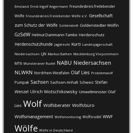
Freundeskreis freilebender
Emsland
Ernst-Ingolf Angermann
Gesellschaft
Wölfe
Freundeskreis Freilebender Wölfe e.V.
zum Schutz der Wölfe
Goldenstedter Wölfin
Goldenstedt
GzSdW
Helmut Dammann-Tamke
Herdenschutz
Kurti
Herdenschutzhunde
Jagdrecht
Landesjägerschaft
LJN
Niedersachsen
Markus Bathen
Mecklenburg Vorpommern
NABU
Niedersachsen
MT6
Munsteraner Rudel
NLWKN
Olaf Lies
Nordrhein-Westfalen
Problemwolf
Sachsen
Stefan
Pumpak
Sachsen-Anhalt
Schweiz
Ulrich Wotschikowsky
Wenzel
Umweltminister Olaf
Wolf
Wolfsberater
Wolfsbüro
Lies
Wolfsmanagement
WWF
Wolfsrudel
Wolfsmonitoring
Wölfe
Wölfe in Deutschland