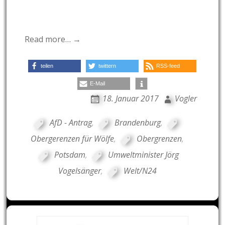
Read more… →
teilen
twittern
RSS-feed
E-Mail
18. Januar 2017
Vogler
AfD - Antrag
,
Brandenburg
,
Obergerenzen für Wölfe
,
Obergrenzen
,
Potsdam
,
Umweltminister Jörg
Vogelsänger
,
Welt/N24