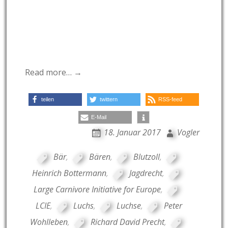
Read more… →
teilen
twittern
RSS-feed
E-Mail
18. Januar 2017
Vogler
Bär
,
Bären
,
Blutzoll
,
Heinrich Bottermann
,
Jagdrecht
,
Large Carnivore Initiative for Europe
,
LCIE
,
Luchs
,
Luchse
,
Peter
Wohlleben
,
Richard David Precht
,