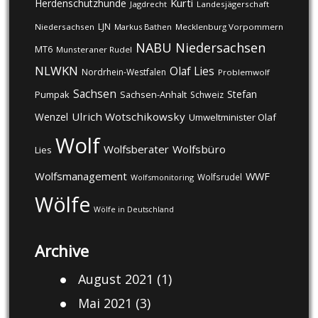
Kurti
Herdenschutzhunde
Jagdrecht
Landesjägerschaft
LJN
Niedersachsen
Markus Bathen
Mecklenburg Vorpommern
NABU
Niedersachsen
MT6
Munsteraner Rudel
NLWKN
Olaf Lies
Nordrhein-Westfalen
Problemwolf
Sachsen
Stefan
Pumpak
Sachsen-Anhalt
Schweiz
Ulrich Wotschikowsky
Wenzel
Umweltminister Olaf
Wolf
Wolfsberater
Wolfsbüro
Lies
Wolfsmanagement
WWF
Wolfsrudel
Wolfsmonitoring
Wölfe
Wölfe in Deutschland
Archive
August 2021
(1)
Mai 2021
(3)