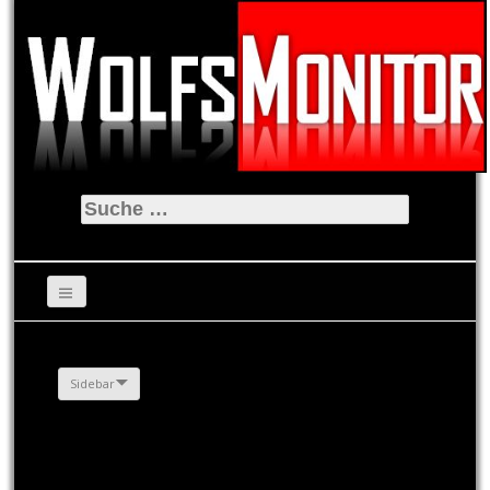
Suche
nach:
Sidebar