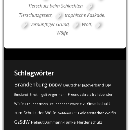
Tierschutz beim Schlachten
,
Tierschutzgesetz
,
trophische Kaskade
,
vernünftiger Grund
,
Wolf
,
Wölfe
Schlagwörter
Brandenburg
DBBW
DJV
Deutscher Jagdverband
Freundeskreis freilebender
Emsland
Ernst-Ingolf Angermann
Gesellschaft
Wölfe
Freundeskreis Freilebender Wölfe e.V.
zum Schutz der Wölfe
Goldenstedter Wölfin
Goldenstedt
GzSdW
Helmut Dammann-Tamke
Herdenschutz