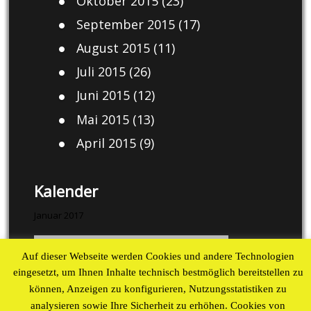
Oktober 2015
(23)
September 2015
(17)
August 2015
(11)
Juli 2015
(26)
Juni 2015
(12)
Mai 2015
(13)
April 2015
(9)
Kalender
Januar 2017
M
D
M
D
F
S
S
Auf dieser Webseite werden Cookies und andere Technologien
1
eingesetzt, um Ihnen Inhalte technisch bestmöglich bereitstellen zu
2
3
4
5
6
7
8
können, Anzeigen zu konfigurieren, Nutzungsstatistiken zu
9
10
11
12
13
14
15
analysieren sowie Ihre Sicherheit zu erhöhen. Cookies von