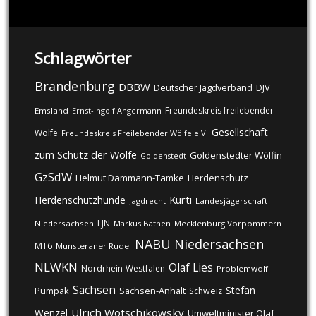
Schlagwörter
Brandenburg
DBBW
DJV
Deutscher Jagdverband
Freundeskreis freilebender
Emsland
Ernst-Ingolf Angermann
Gesellschaft
Wölfe
Freundeskreis Freilebender Wölfe e.V.
zum Schutz der Wölfe
Goldenstedter Wölfin
Goldenstedt
GzSdW
Helmut Dammann-Tamke
Herdenschutz
Kurti
Herdenschutzhunde
Jagdrecht
Landesjägerschaft
LJN
Niedersachsen
Markus Bathen
Mecklenburg Vorpommern
NABU
Niedersachsen
MT6
Munsteraner Rudel
NLWKN
Olaf Lies
Nordrhein-Westfalen
Problemwolf
Sachsen
Stefan
Pumpak
Sachsen-Anhalt
Schweiz
Ulrich Wotschikowsky
Wenzel
Umweltminister Olaf