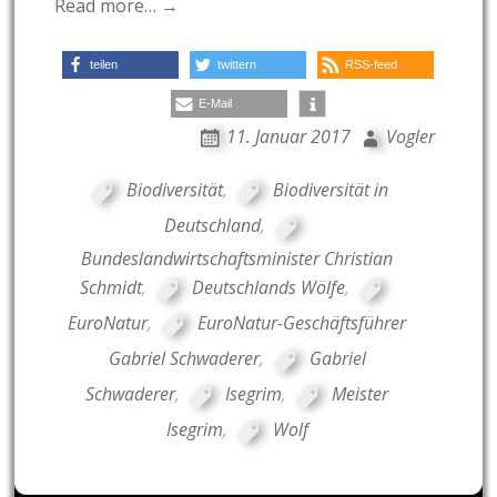
Read more… →
teilen
twittern
RSS-feed
E-Mail
11. Januar 2017
Vogler
Biodiversität
,
Biodiversität in
Deutschland
,
Bundeslandwirtschaftsminister Christian
Schmidt
,
Deutschlands Wölfe
,
EuroNatur
,
EuroNatur-Geschäftsführer
Gabriel Schwaderer
,
Gabriel
Schwaderer
,
Isegrim
,
Meister
Isegrim
,
Wolf