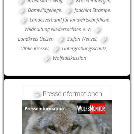
Arbeitskreis Wolf
,
Brockhimbergen
,
Damwildgehege
,
Joachim Strampe
,
Landesverband für landwirtschaftliche
Wildhaltung Niedersachsen e. V
,
Landkreis Uelzen
,
Stefan Wenzel
,
Ulrike Kressel
,
Untergrabungsschutz
,
Wolfsdiskussion
Presseinformationen