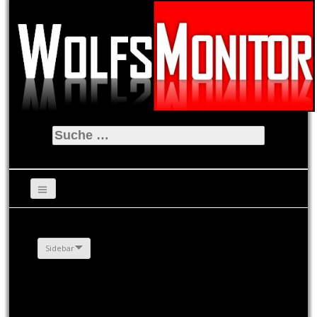
Suche
nach:
Sidebar