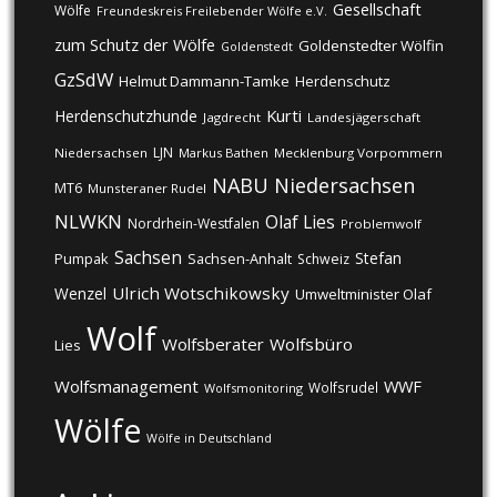
Gesellschaft
Wölfe
Freundeskreis Freilebender Wölfe e.V.
zum Schutz der Wölfe
Goldenstedter Wölfin
Goldenstedt
GzSdW
Helmut Dammann-Tamke
Herdenschutz
Kurti
Herdenschutzhunde
Jagdrecht
Landesjägerschaft
LJN
Niedersachsen
Markus Bathen
Mecklenburg Vorpommern
NABU
Niedersachsen
MT6
Munsteraner Rudel
NLWKN
Olaf Lies
Nordrhein-Westfalen
Problemwolf
Sachsen
Stefan
Pumpak
Sachsen-Anhalt
Schweiz
Ulrich Wotschikowsky
Wenzel
Umweltminister Olaf
Wolf
Wolfsberater
Wolfsbüro
Lies
Wolfsmanagement
WWF
Wolfsrudel
Wolfsmonitoring
Wölfe
Wölfe in Deutschland