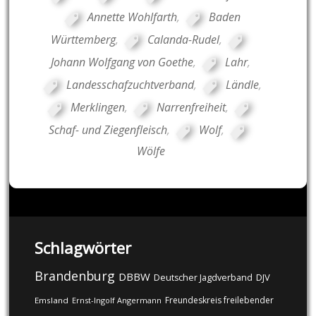
Annette Wohlfarth
,
Baden
Württemberg
,
Calanda-Rudel
,
Johann Wolfgang von Goethe
,
Lahr
,
Landesschafzuchtverband
,
Ländle
,
Merklingen
,
Narrenfreiheit
,
Schaf- und Ziegenfleisch
,
Wolf
,
Wölfe
Schlagwörter
Brandenburg
DBBW
DJV
Deutscher Jagdverband
Freundeskreis freilebender
Emsland
Ernst-Ingolf Angermann