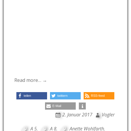
Read more… →
teilen
twittern
RSS-feed
E-Mail
2. Januar 2017
Vogler
A 5
,
A 8
,
Anette Wohlfarth
,