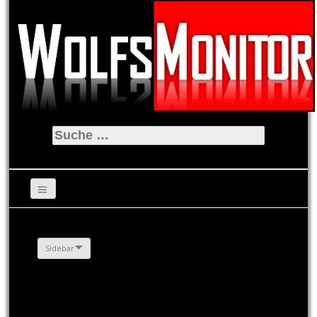
Suche
nach:
Sidebar